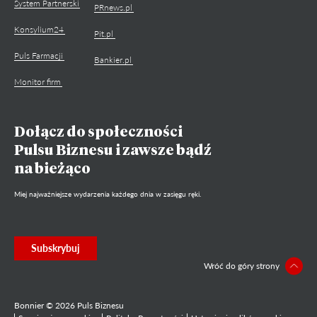
System Partnerski
PRnews.pl
Konsylium24
Pit.pl
Puls Farmacji
Bankier.pl
Monitor firm
Dołącz do społeczności
Pulsu Biznesu i zawsze bądź
na bieżąco
Miej najważniejsze wydarzenia każdego dnia w zasięgu ręki.
Subskrybuj
Wróć do góry strony
Bonnier © 2026 Puls Biznesu