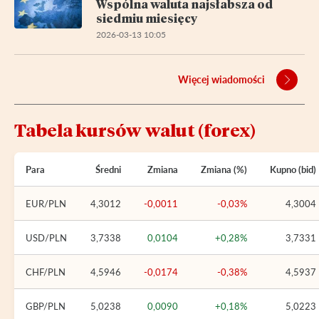
Wspólna waluta najsłabsza od
siedmiu miesięcy
2026-03-13 10:05
Więcej wiadomości
Tabela kursów walut (forex)
Para
Średni
Zmiana
Zmiana (%)
Kupno (bid)
EUR/PLN
4,3012
-0,0011
-0,03%
4,3004
USD/PLN
3,7338
0,0104
+0,28%
3,7331
CHF/PLN
4,5946
-0,0174
-0,38%
4,5937
GBP/PLN
5,0238
0,0090
+0,18%
5,0223