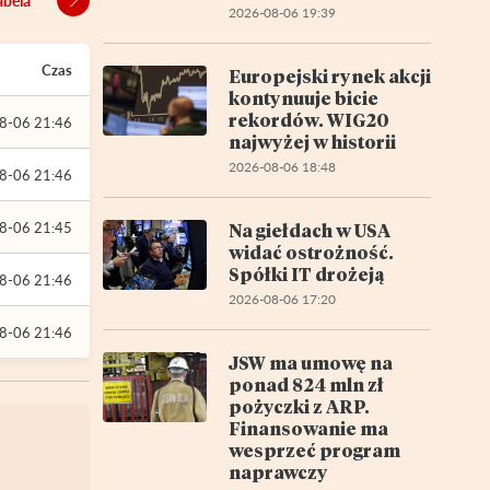
abela
2026-08-06 19:39
Czas
Europejski rynek akcji
kontynuuje bicie
rekordów. WIG20
8-06 21:46
najwyżej w historii
2026-08-06 18:48
8-06 21:46
8-06 21:45
Na giełdach w USA
widać ostrożność.
Spółki IT drożeją
8-06 21:46
2026-08-06 17:20
8-06 21:46
JSW ma umowę na
ponad 824 mln zł
pożyczki z ARP.
Finansowanie ma
wesprzeć program
naprawczy