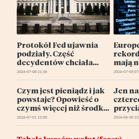
Protokół Fed ujawnia
Europe
podziały. Część
rekord
decydentów chciała
mają n
podwyżki stóp
potenc
2026-07-08 21:36
2026-07-03 07
Czym jest pieniądz i jak
Jen na
powstaje? Opowieść o
cztere
czymś więcej niż środku
przyci
wymiany INWESTOR
hipote
2026-07-01 12:00
2026-06-30 22
WOJTEK
(Najwa
inform