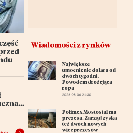
 część
Wiadomości z rynków
przed
ndu
Największe
umocnienie dolara od
dwóch tygodni.
Powodem drożejąca
ropa
ł
2026-08-06 21:30
tuczna
ją na
Polimex Mostostal ma
prezesa. Zarząd zyska
też dwóch nowych
wiceprezesów