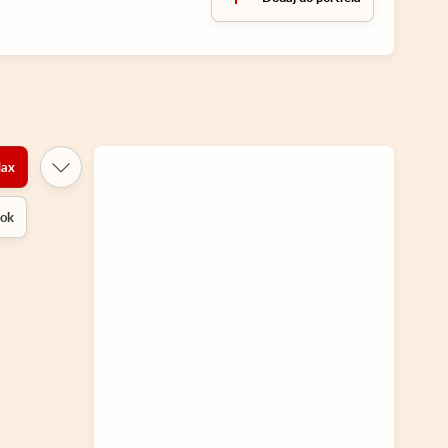
ax
rok