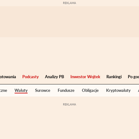
otowania
Podcasty
Analizy PB
Inwestor Wojtek
Rankingi
Po go
czne
Waluty
Surowce
Fundusze
Obligacje
Kryptowaluty