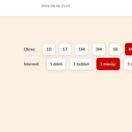
2026-08-06 21:43
Okres:
1D
1T
1M
3M
1R
M
Interwał:
1 dzień
1 tydzień
1 miesiąc
1 