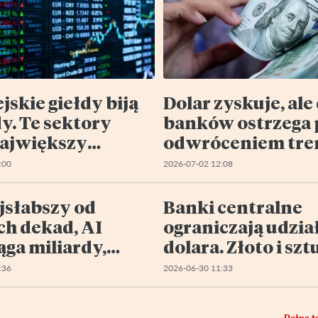
jskie giełdy biją
Dolar zyskuje, ale
y. Te sektory
banków ostrzega 
ajwiększy
odwróceniem tre
jał
:00
2026-07-02 12:08
jsłabszy od
Banki centralne
ch dekad, AI
ograniczają udzia
ąga miliardy,
dolara. Złoto i sz
ki biją rekordy
inteligencja zysku
:36
2026-06-30 11:33
żniejsze
znaczeniu
acje dnia)