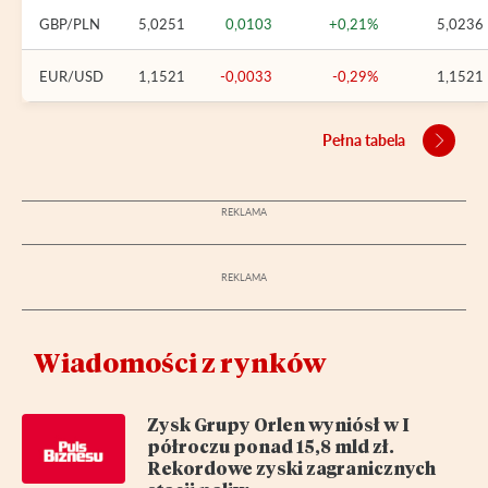
GBP/PLN
5,0251
0,0103
+0,21%
5,0236
EUR/USD
1,1521
-0,0033
-0,29%
1,1521
Pełna tabela
Wiadomości z rynków
Zysk Grupy Orlen wyniósł w I
półroczu ponad 15,8 mld zł.
Rekordowe zyski zagranicznych