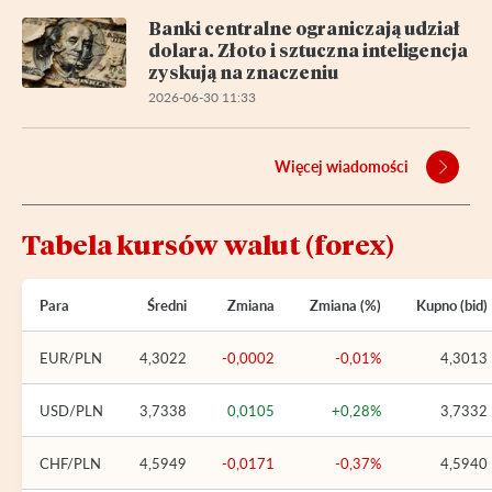
Banki centralne ograniczają udział
dolara. Złoto i sztuczna inteligencja
zyskują na znaczeniu
2026-06-30 11:33
Więcej wiadomości
Tabela kursów walut (forex)
Para
Średni
Zmiana
Zmiana (%)
Kupno (bid)
EUR/PLN
4,3022
-0,0002
-0,01%
4,3013
USD/PLN
3,7338
0,0105
+0,28%
3,7332
CHF/PLN
4,5949
-0,0171
-0,37%
4,5940