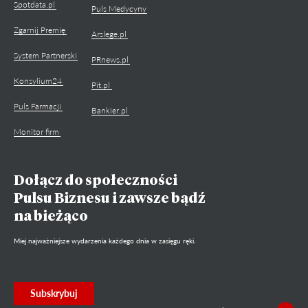
Spotdata.pl
Puls Medycyny
Zgarnij Premię
Arslege.pl
System Partnerski
PRnews.pl
Konsylium24
Pit.pl
Puls Farmacji
Bankier.pl
Monitor firm
Dołącz do społeczności
Pulsu Biznesu i zawsze bądź
na bieżąco
Miej najważniejsze wydarzenia każdego dnia w zasięgu ręki.
Subskrybuj