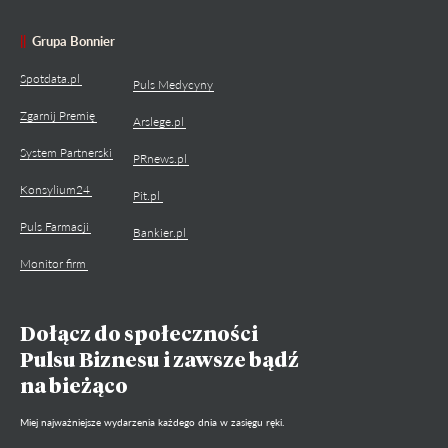
Grupa Bonnier
Spotdata.pl
Puls Medycyny
Zgarnij Premię
Arslege.pl
System Partnerski
PRnews.pl
Konsylium24
Pit.pl
Puls Farmacji
Bankier.pl
Monitor firm
Dołącz do społeczności
Pulsu Biznesu i zawsze bądź
na bieżąco
Miej najważniejsze wydarzenia każdego dnia w zasięgu ręki.