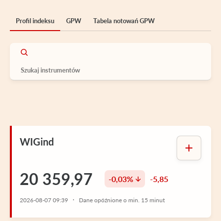
Profil indeksu
GPW
Tabela notowań GPW
WIGind
20 359,97
-0,03%
-5,85
2026-08-07 09:39
Dane opóźnione o min. 15 minut