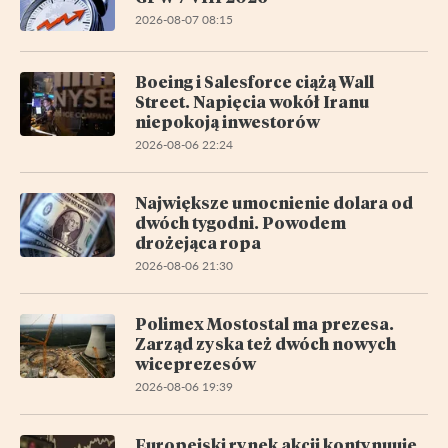
2026-08-07 08:15
Boeing i Salesforce ciążą Wall
Street. Napięcia wokół Iranu
niepokoją inwestorów
2026-08-06 22:24
Największe umocnienie dolara od
dwóch tygodni. Powodem
drożejąca ropa
2026-08-06 21:30
Polimex Mostostal ma prezesa.
Zarząd zyska też dwóch nowych
wiceprezesów
2026-08-06 19:39
Europejski rynek akcji kontynuuje