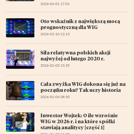
2026-04-01 17:01
Oto wskaźnik z największą mocą
prognostyczną dla WIG
2026-02-10 13:13
Siła relatywna polskich akcji
najwyżej od lutego 2020 r.
2026-02-03 15:29
Cała zwyżka WIG dokona się już na
początku roku? Tak uczy historia
2026-01-04 08:30
Inwestor Wojtek: O ile wzrośnie
WIG w 2026 r. i na które spółki
stawiają analitycy [część 1]