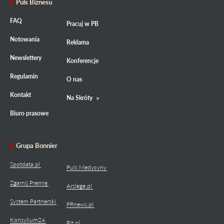
Puls Biznesu
FAQ
Pracuj w PB
Notowania
Reklama
Newslettery
Konferencje
Regulamin
O nas
Kontakt
Na Skróty
Biuro prasowe
Grupa Bonnier
Spotdata.pl
Puls Medycyny
Zgarnij Premię
Arslege.pl
System Partnerski
PRnews.pl
Konsylium24
Pit.pl