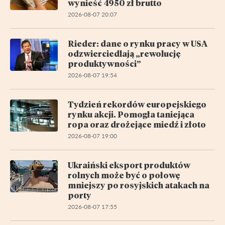
wynieść 4950 zł brutto
2026-08-07 20:07
Rieder: dane o rynku pracy w USA
odzwierciedlają „rewolucję
produktywności”
2026-08-07 19:54
Tydzień rekordów europejskiego
rynku akcji. Pomogła taniejąca
ropa oraz drożejące miedź i złoto
2026-08-07 19:00
Ukraiński eksport produktów
rolnych może być o połowę
mniejszy po rosyjskich atakach na
porty
2026-08-07 17:55