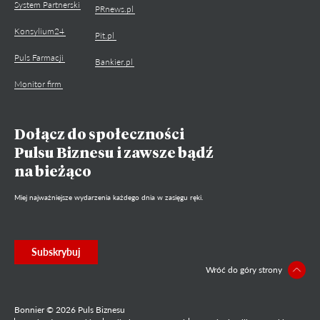
System Partnerski
PRnews.pl
Konsylium24
Pit.pl
Puls Farmacji
Bankier.pl
Monitor firm
Dołącz do społeczności
Pulsu Biznesu i zawsze bądź
na bieżąco
Miej najważniejsze wydarzenia każdego dnia w zasięgu ręki.
Subskrybuj
Wróć do góry strony
Bonnier © 2026 Puls Biznesu