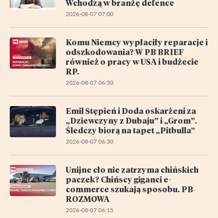
Wchodzą w branżę defence
2026-08-07 07:00
Komu Niemcy wypłaciły reparacje i
odszkodowania? W PB BRIEF
również o pracy w USA i budżecie
RP.
2026-08-07 06:30
Emil Stępień i Doda oskarżeni za
„Dziewczyny z Dubaju” i „Grom”.
Śledczy biorą na tapet „Pitbulla”
2026-08-07 06:30
Unijne cło nie zatrzyma chińskich
paczek? Chińscy giganci e-
commerce szukają sposobu. PB
ROZMOWA
2026-08-07 06:15