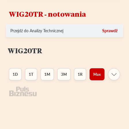
WIG20TR ‑ notowania
Przejdź do Analizy Technicznej
Sprawdź
WIG20TR
1D
1T
1M
3M
1R
Max