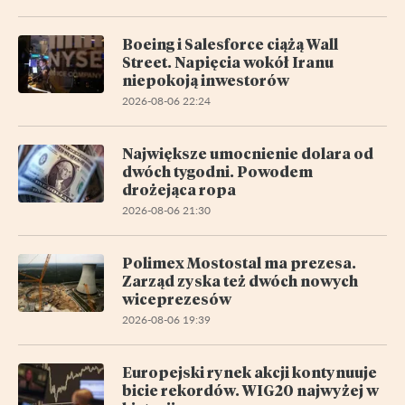
Boeing i Salesforce ciążą Wall
Street. Napięcia wokół Iranu
niepokoją inwestorów
2026-08-06 22:24
Największe umocnienie dolara od
dwóch tygodni. Powodem
drożejąca ropa
2026-08-06 21:30
Polimex Mostostal ma prezesa.
Zarząd zyska też dwóch nowych
wiceprezesów
2026-08-06 19:39
Europejski rynek akcji kontynuuje
bicie rekordów. WIG20 najwyżej w