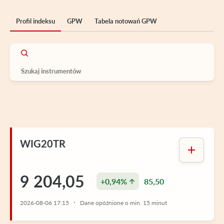
Profil indeksu
GPW
Tabela notowań GPW
WIG20TR
9 204,05
+0,94%
85,50
2026-08-06 17:15
Dane opóźnione o min. 15 minut