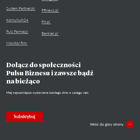
System Partnerski
PRnews.pl
Konsylium24
Pit.pl
Puls Farmacji
Bankier.pl
Monitor firm
Dołącz do społeczności
Pulsu Biznesu i zawsze bądź
na bieżąco
Miej najważniejsze wydarzenia każdego dnia w zasięgu ręki.
Subskrybuj
Wróć do góry strony