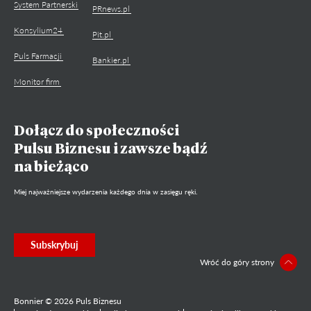
System Partnerski
PRnews.pl
Konsylium24
Pit.pl
Puls Farmacji
Bankier.pl
Monitor firm
Dołącz do społeczności
Pulsu Biznesu i zawsze bądź
na bieżąco
Miej najważniejsze wydarzenia każdego dnia w zasięgu ręki.
Subskrybuj
Wróć do góry strony
Bonnier © 2026 Puls Biznesu