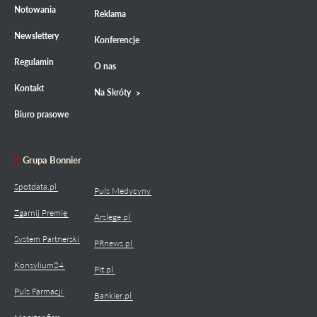
Notowania
Reklama
Newslettery
Konferencje
Regulamin
O nas
Kontakt
Na Skróty
Biuro prasowe
Grupa Bonnier
Spotdata.pl
Puls Medycyny
Zgarnij Premię
Arslege.pl
System Partnerski
PRnews.pl
Konsylium24
Pit.pl
Puls Farmacji
Bankier.pl