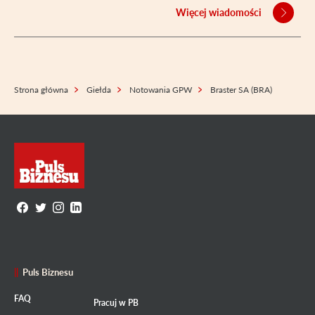
Więcej wiadomości
Strona główna
Giełda
Notowania GPW
Braster SA (BRA)
Puls Biznesu
FAQ
Pracuj w PB