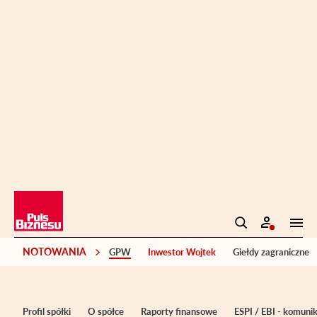
NOTOWANIA
GPW
Inwestor Wojtek
Giełdy zagraniczne
Profil spółki
O spółce
Raporty finansowe
ESPI / EBI - komuni