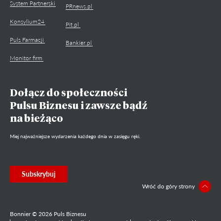
System Partnerski
PRnews.pl
Konsylium24
Pit.pl
Puls Farmacji
Bankier.pl
Monitor firm
Dołącz do społeczności
Pulsu Biznesu i zawsze bądź
na bieżąco
Miej najważniejsze wydarzenia każdego dnia w zasięgu ręki.
Subskrybuj
Wróć do góry strony
Bonnier © 2026 Puls Biznesu