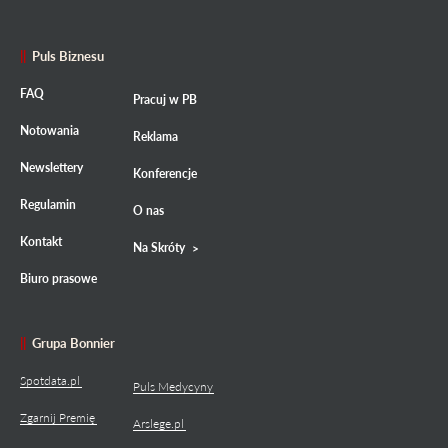
Puls Biznesu
FAQ
Pracuj w PB
Notowania
Reklama
Newslettery
Konferencje
Regulamin
O nas
Kontakt
Na Skróty
Biuro prasowe
Grupa Bonnier
Spotdata.pl
Puls Medycyny
Zgarnij Premię
Arslege.pl