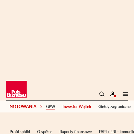
NOTOWANIA
GPW
Inwestor Wojtek
Giełdy zagraniczne
Profil spółki
O spółce
Raporty finansowe
ESPI / EBI - komuni