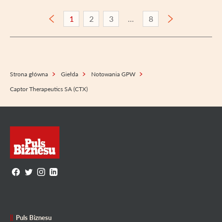
1
2
3
8
Strona główna
Giełda
Notowania GPW
Captor Therapeutics SA (CTX)
Puls Biznesu