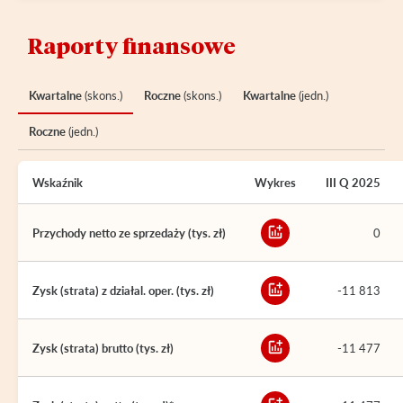
Raporty finansowe
Kwartalne
(skons.)
Roczne
(skons.)
Kwartalne
(jedn.)
Roczne
(jedn.)
Wskaźnik
Wykres
III Q 2025
Przychody netto ze sprzedaży (tys. zł)
0
Zysk (strata) z działal. oper. (tys. zł)
-11 813
Zysk (strata) brutto (tys. zł)
-11 477