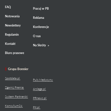
FAQ
Pracuj w PB
Notowania
Reklama
Newslettery
Konferencje
Regulamin
O nas
Kontakt
Na Skróty
Biuro prasowe
Grupa Bonnier
Spotdata.pl
Puls Medycyny
Zgarnij Premię
Arslege.pl
System Partnerski
PRnews.pl
Konsylium24
Pit.pl