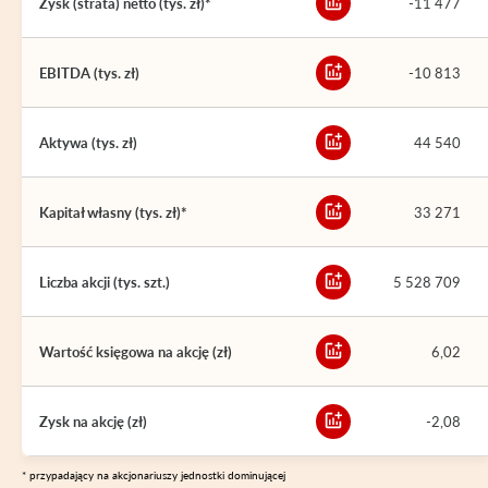
Zysk (strata) netto (tys. zł)*
-11 477
EBITDA (tys. zł)
-10 813
Aktywa (tys. zł)
44 540
Kapitał własny (tys. zł)*
33 271
Liczba akcji (tys. szt.)
5 528 709
Wartość księgowa na akcję (zł)
6,02
Zysk na akcję (zł)
-2,08
* przypadający na akcjonariuszy jednostki dominującej