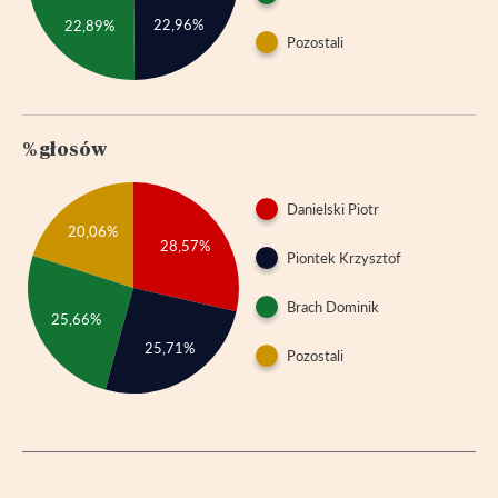
22,96%
22,89%
Pozostali
% głosów
Danielski Piotr
20,06%
28,57%
Piontek Krzysztof
Brach Dominik
25,66%
25,71%
Pozostali