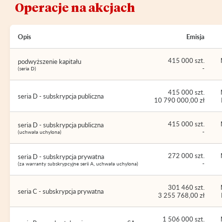
Operacje na akcjach
Opis
Emisja
415 000 szt.
podwyższenie kapitału
-
(seria D)
415 000 szt.
seria D - subskrypcja publiczna
10 790 000,00 zł
415 000 szt.
seria D - subskrypcja publiczna
-
(uchwała uchylona)
272 000 szt.
seria D - subskrypcja prywatna
-
(za warranty subskrypcyjne serii A, uchwała uchylona)
301 460 szt.
seria C - subskrypcja prywatna
3 255 768,00 zł
1 506 000 szt.