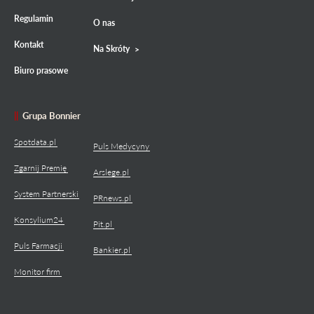
Regulamin
O nas
Kontakt
Na Skróty
Biuro prasowe
Grupa Bonnier
Spotdata.pl
Puls Medycyny
Zgarnij Premię
Arslege.pl
System Partnerski
PRnews.pl
Konsylium24
Pit.pl
Puls Farmacji
Bankier.pl
Monitor firm