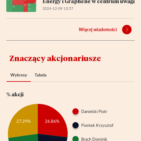
Energy i Graphene w centrum uwagi
2024-12-09 13:57
Więcej wiadomości
Znaczący akcjonariusze
Wykresy
Tabela
% akcji
Danielski Piotr
26,86%
27,29%
Piontek Krzysztof
Brach Dominik