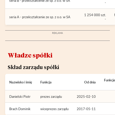
seria B - przekształcenie ze sp. z o.o. w SA
-
1 254 000 szt.
seria A - przekształcenie ze sp. z o.o. w SA
-
Władze spółki
Skład zarządu spółki
Funkcj
Nazwisko i imię
Funkcja
Od dnia
Danielski Piotr
prezes zarządu
2025-02-10
Brach Dominik
wiceprezes zarządu
2017-05-11