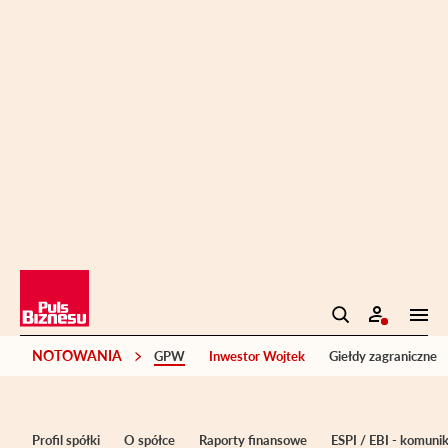
NOTOWANIA
GPW
Inwestor Wojtek
Giełdy zagraniczne
Profil spółki
O spółce
Raporty finansowe
ESPI / EBI - komuni