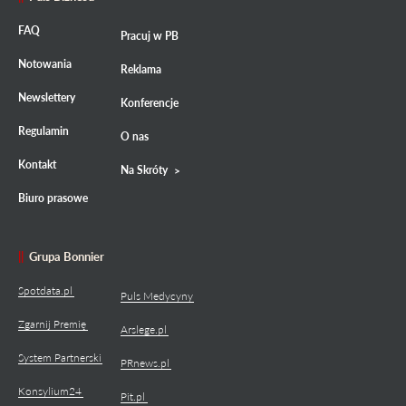
FAQ
Pracuj w PB
Notowania
Reklama
Newslettery
Konferencje
Regulamin
O nas
Kontakt
Na Skróty
Biuro prasowe
Grupa Bonnier
Spotdata.pl
Puls Medycyny
Zgarnij Premię
Arslege.pl
System Partnerski
PRnews.pl
Konsylium24
Pit.pl