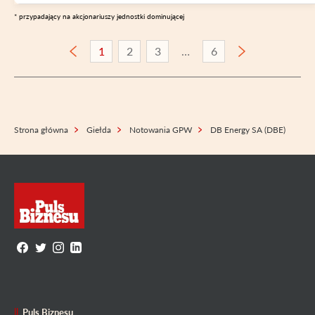
* przypadający na akcjonariuszy jednostki dominującej
1
2
3
6
Strona główna
Giełda
Notowania GPW
DB Energy SA (DBE)
Puls Biznesu