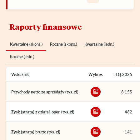
Raporty finansowe
Kwartalne
(skons.)
Roczne
(skons.)
Kwartalne
(jedn.)
Roczne
(jedn.)
Wskaźnik
Wykres
II Q 2025
Przychody netto ze sprzedaży (tys. zł)
8 155
Zysk (strata) z działal. oper. (tys. zł)
482
Zysk (strata) brutto (tys. zł)
-141