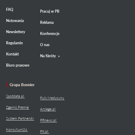
FAQ
Pracuj w PB
Notowania
Reklama
Newslettery
Konferencje
Regulamin
O nas
Kontakt
Na Skróty
Biuro prasowe
Grupa Bonnier
Spotdata.pl
Puls Medycyny
Zgarnij Premię
Arslege.pl
System Partnerski
PRnews.pl
Konsylium24
Pit.pl