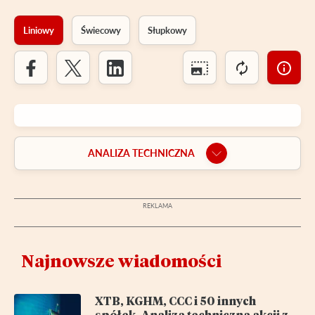
Liniowy
Świecowy
Słupkowy
ANALIZA TECHNICZNA
Najnowsze wiadomości
XTB, KGHM, CCC i 50 innych
spółek. Analiza techniczna akcji z