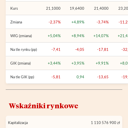
Kurs
21,1000
19,6400
21,4000
23,2
Zmiana
-2,37%
+4,89%
-3,74%
-11,
WIG (zmiana)
+5,04%
+8,94%
+14,07%
+21,
Na tle rynku (pp)
-7,41
-4,05
-17,81
-32
GIK (zmiana)
+3,44%
+3,95%
+9,91%
+8,
Na tle GIK (pp)
-5,81
0,94
-13,65
-19
Wskaźniki rynkowe
Kapitalizacja
1 110 576 900 zł