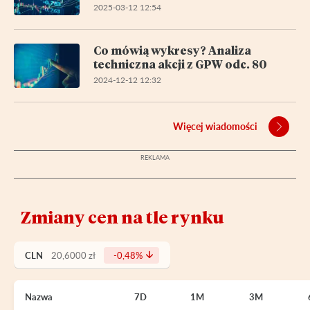
2025-03-12 12:54
Co mówią wykresy? Analiza
techniczna akcji z GPW odc. 80
2024-12-12 12:32
Więcej wiadomości
Zmiany cen na tle rynku
CLN
20,6000 zł
-0,48%
Nazwa
7D
1M
3M