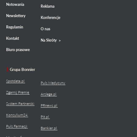
Notowania
Reklama
Newslettery
Konferencje
Regulamin
O nas
Kontakt
Na Skróty
Biuro prasowe
Grupa Bonnier
Spotdata.pl
Puls Medycyny
Zgarnij Premię
Arslege.pl
System Partnerski
PRnews.pl
Konsylium24
Pit.pl
Puls Farmacji
Bankier.pl