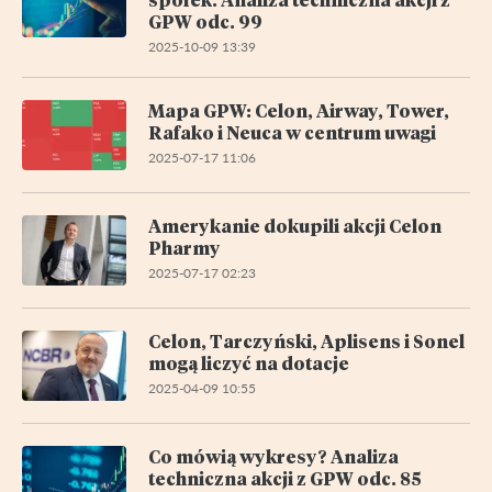
GPW odc. 99
2025-10-09 13:39
Mapa GPW: Celon, Airway, Tower,
Rafako i Neuca w centrum uwagi
2025-07-17 11:06
Amerykanie dokupili akcji Celon
Pharmy
2025-07-17 02:23
Celon, Tarczyński, Aplisens i Sonel
mogą liczyć na dotacje
2025-04-09 10:55
Co mówią wykresy? Analiza
techniczna akcji z GPW odc. 85