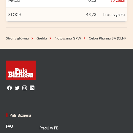
MACD
0,12
sprzedaj
STOCH
43,73
brak sygnału
Strona główna
Giełda
Notowania GPW
Celon Pharma SA (CLN)
Puls Biznesu
FAQ
Pracuj w PB