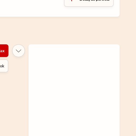
ax
rok