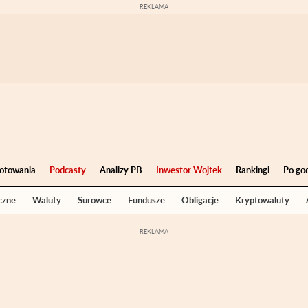
otowania
Podcasty
Analizy PB
Inwestor Wojtek
Rankingi
Po go
czne
Waluty
Surowce
Fundusze
Obligacje
Kryptowaluty