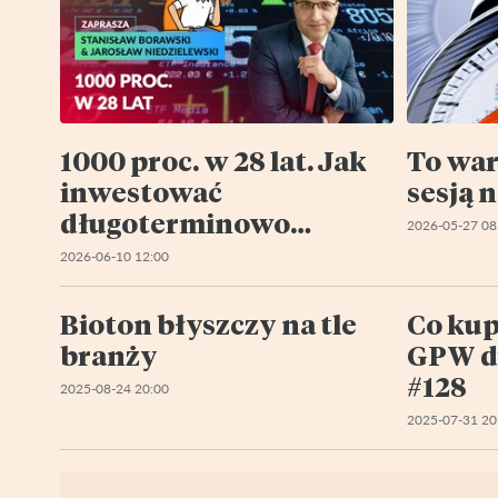
1000 proc. w 28 lat. Jak
To war
inwestować
sesją 
długoterminowo
2026-05-27 08
INWESTOR WOJTEK
2026-06-10 12:00
Bioton błyszczy na tle
Co kup
branży
GPW d
#128
2025-08-24 20:00
2025-07-31 20