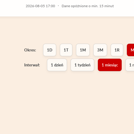
2026-08-05 17:00
Dane opóźnione o min. 15 minut
Okres:
1D
1T
1M
3M
1R
M
Interwał:
1 dzień
1 tydzień
1 miesiąc
1 