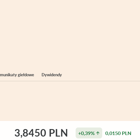
komunikaty giełdowe
Dywidendy
3,8450 PLN
+0,39%
0,0150 PLN