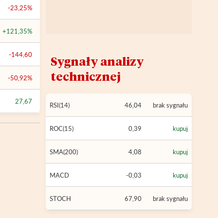
-23,25%
+121,35%
-144,60
Sygnały analizy
technicznej
-50,92%
27,67
RSI(14)
46,04
brak sygnału
ROC(15)
0,39
kupuj
SMA(200)
4,08
kupuj
MACD
-0,03
kupuj
STOCH
67,90
brak sygnału