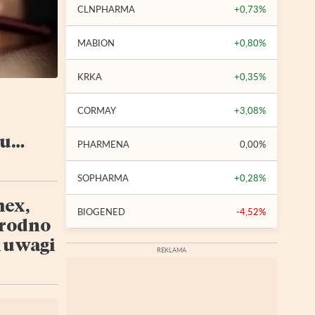
CLNPHARMA
+0,73%
MABION
+0,80%
KRKA
+0,35%
CORMAY
+3,08%
ku
PHARMENA
0,00%
pór
SOPHARMA
+0,28%
ex,
BIOGENED
-4,52%
Grodno
m uwagi