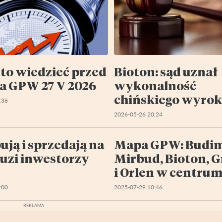
to wiedzieć przed
Bioton: sąd uznał
na GPW 27 V 2026
wykonalność
chińskiego wyro
:36
arbitrażowego. S
2026-05-26 20:24
dotyczy rozliczeń
sprzed lat
ują i sprzedają na
Mapa GPW: Budim
uzi inwestorzy
Mirbud, Bioton, 
i Orlen w centru
:00
2025-07-29 10:46