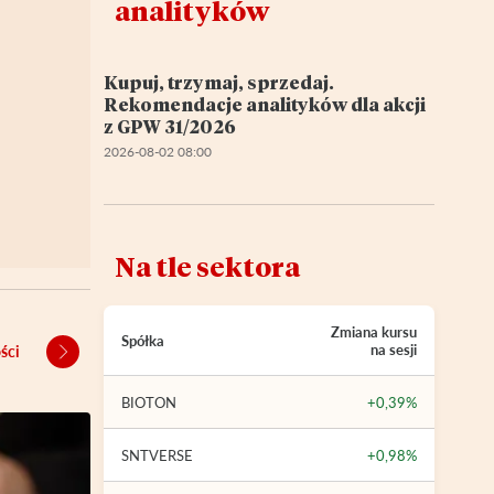
analityków
Kupuj, trzymaj, sprzedaj.
Rekomendacje analityków dla akcji
z GPW 31/2026
2026-08-02 08:00
Na tle sektora
Zmiana kursu
Spółka
na sesji
ści
BIOTON
+0,39%
SNTVERSE
+0,98%