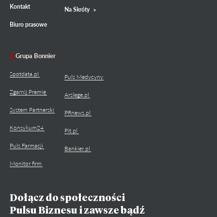
Kontakt
Na Skróty
Biuro prasowe
Grupa Bonnier
Spotdata.pl
Puls Medycyny
Zgarnij Premię
Arslege.pl
System Partnerski
PRnews.pl
Konsylium24
Pit.pl
Puls Farmacji
Bankier.pl
Monitor firm
Dołącz do społeczności
Pulsu Biznesu i zawsze bądź