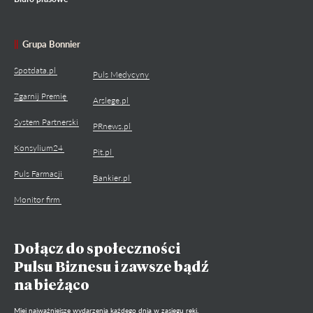
Grupa Bonnier
Spotdata.pl
Puls Medycyny
Zgarnij Premię
Arslege.pl
System Partnerski
PRnews.pl
Konsylium24
Pit.pl
Puls Farmacji
Bankier.pl
Monitor firm
Dołącz do społeczności
Pulsu Biznesu i zawsze bądź
na bieżąco
Miej najważniejsze wydarzenia każdego dnia w zasięgu ręki.