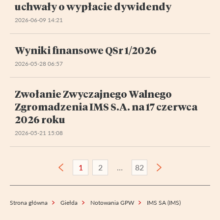
uchwały o wypłacie dywidendy
2026-06-09 14:21
Wyniki finansowe QSr 1/2026
2026-05-28 06:57
Zwołanie Zwyczajnego Walnego
Zgromadzenia IMS S.A. na 17 czerwca
2026 roku
2026-05-21 15:08
1
2
82
Strona główna
Giełda
Notowania GPW
IMS SA (IMS)