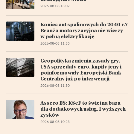
2026-08-08 13:07
Koniec aut spalinowych do 2040 r.?
Branża motoryzacyjna nie wierzy
w pełną elektryfikację
2026-08-08 11:35
Geopolityka zmienia zasady gry.
USA sprzedały euro, kupiły jeny i
poinformowały Europejski Bank
Centralny już po interwencji
2026-08-08 11:30
Asseco BS: KSeF to świetna baza
dla dodatkowych usług. I wyższych
zysków
2026-08-08 10:23