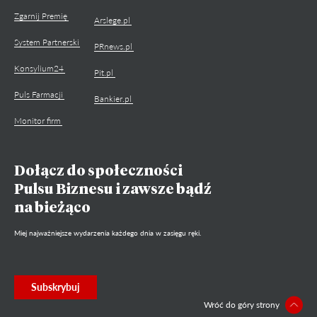
Zgarnij Premię
Arslege.pl
System Partnerski
PRnews.pl
Konsylium24
Pit.pl
Puls Farmacji
Bankier.pl
Monitor firm
Dołącz do społeczności
Pulsu Biznesu i zawsze bądź
na bieżąco
Miej najważniejsze wydarzenia każdego dnia w zasięgu ręki.
Subskrybuj
Wróć do góry strony