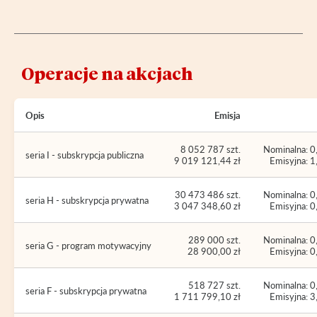
Operacje na akcjach
Opis
Emisja
8 052 787 szt.
Nominalna: 0
seria I - subskrypcja publiczna
9 019 121,44 zł
Emisyjna: 1
30 473 486 szt.
Nominalna: 0
seria H - subskrypcja prywatna
3 047 348,60 zł
Emisyjna: 0
289 000 szt.
Nominalna: 0
seria G - program motywacyjny
28 900,00 zł
Emisyjna: 0
518 727 szt.
Nominalna: 0
seria F - subskrypcja prywatna
1 711 799,10 zł
Emisyjna: 3