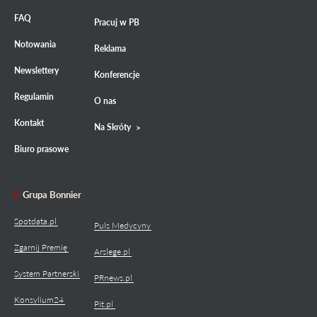
FAQ
Pracuj w PB
Notowania
Reklama
Newslettery
Konferencje
Regulamin
O nas
Kontakt
Na Skróty
Biuro prasowe
Grupa Bonnier
Spotdata.pl
Puls Medycyny
Zgarnij Premię
Arslege.pl
System Partnerski
PRnews.pl
Konsylium24
Pit.pl