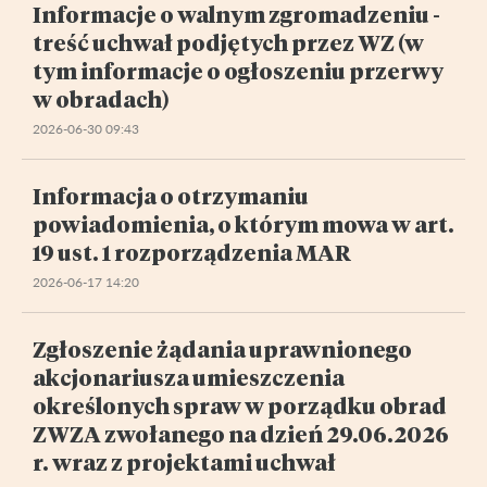
Informacje o walnym zgromadzeniu -
treść uchwał podjętych przez WZ (w
tym informacje o ogłoszeniu przerwy
w obradach)
2026-06-30 09:43
Informacja o otrzymaniu
powiadomienia, o którym mowa w art.
19 ust. 1 rozporządzenia MAR
2026-06-17 14:20
Zgłoszenie żądania uprawnionego
akcjonariusza umieszczenia
określonych spraw w porządku obrad
ZWZA zwołanego na dzień 29.06.2026
r. wraz z projektami uchwał