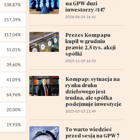
na GPW duzi
538,87%
inwestorzy #147
2026-06-24 16:41
257,39%
Prezes Kompapu
117,04%
kupił w grudniu
prawie 2,5 tys. akcji
55,01%
spółki
2025-12-29 16:52
39,60%
Kompap: sytuacja na
41,09%
rynku druku
dziełowego jest
64,96%
trudna, ale spółka
podejmuje inwestycje
20,00%
2025-05-13 11:49
19,93%
To warto wiedzieć
przed sesją na GPW 7