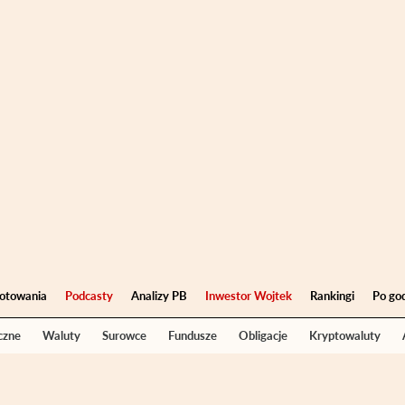
otowania
Podcasty
Analizy PB
Inwestor Wojtek
Rankingi
Po go
czne
Waluty
Surowce
Fundusze
Obligacje
Kryptowaluty