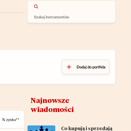
Dodaj do portfela
Najnowsze
wiadomości
% zysku**
Co kupują i sprzedają