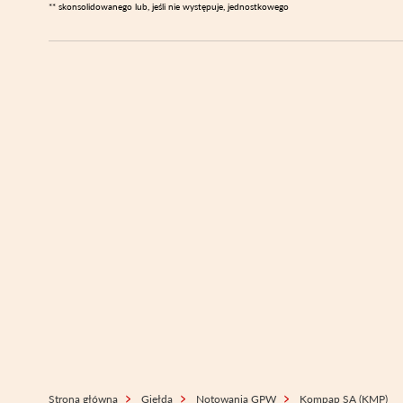
** skonsolidowanego lub, jeśli nie występuje, jednostkowego
Strona główna
Giełda
Notowania GPW
Kompap SA (KMP)