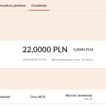
komunikaty giełdowe
Dywidendy
22,0000 PLN
0,0000 PLN
2026-08-05 15:39
Dane opóźnione o min. 15 minut
Wartość dywidendy
widendy*
Data WZA
(tys. zł)