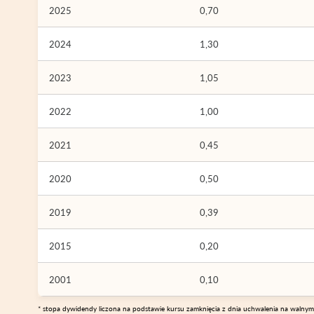
2025
0,70
2024
1,30
2023
1,05
2022
1,00
2021
0,45
2020
0,50
2019
0,39
2015
0,20
2001
0,10
* stopa dywidendy liczona na podstawie kursu zamknięcia z dnia uchwalenia na walny