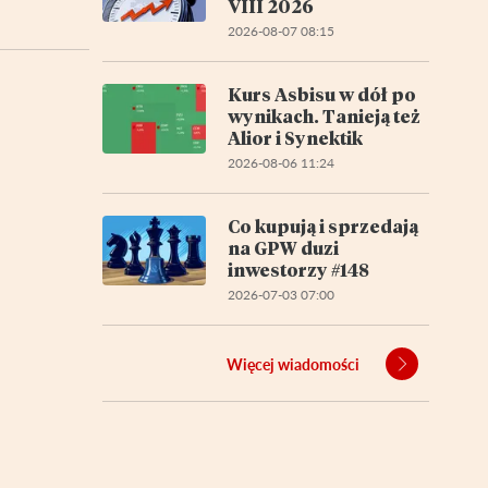
VIII 2026
2026-08-07 08:15
Kurs Asbisu w dół po
wynikach. Tanieją też
Alior i Synektik
2026-08-06 11:24
Co kupują i sprzedają
na GPW duzi
inwestorzy #148
2026-07-03 07:00
Więcej wiadomości