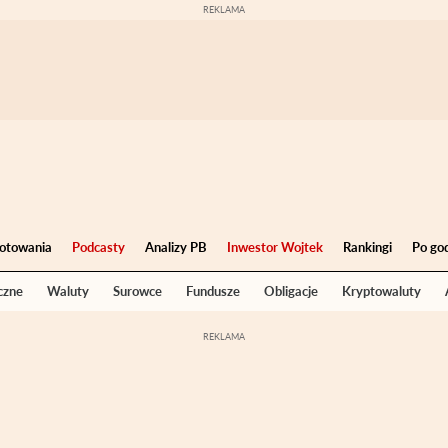
otowania
Podcasty
Analizy PB
Inwestor Wojtek
Rankingi
Po go
czne
Waluty
Surowce
Fundusze
Obligacje
Kryptowaluty