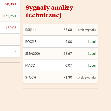
-58,08%
Sygnały analizy
technicznej
+121,95%
-180,03
RSI(14)
65,08
brak sygnału
-
ROC(15)
9,00
kupuj
-
SMA(200)
23,67
kupuj
MACD
0,07
kupuj
STOCH
91,30
brak sygnału