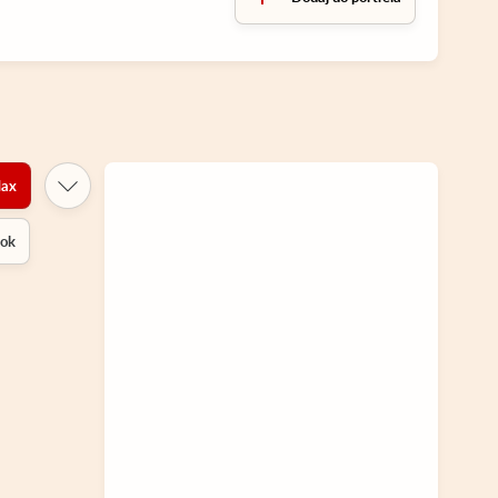
ax
rok