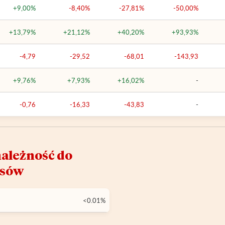
+9,00%
-8,40%
-27,81%
-50,00%
+13,79%
+21,12%
+40,20%
+93,93%
-4,79
-29,52
-68,01
-143,93
+9,76%
+7,93%
+16,02%
-
-0,76
-16,33
-43,83
-
ależność do
ksów
<0.01%