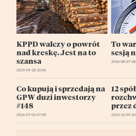
KPPD walczy o powrót
To war
nad kreskę. Jest na to
sesją 
szansa
2026-08-07 08
2025-09-28 20:00
Co kupują i sprzedają na
12 spó
GPW duzi inwestorzy
rozch
#148
przez 
inwest
2026-07-03 07:00
2023-10-05 20