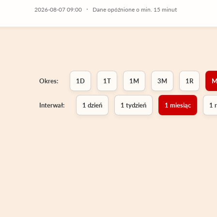
2026-08-07 09:00
Dane opóźnione o min. 15 minut
Okres:
1D
1T
1M
3M
1R
M
Interwał:
1 dzień
1 tydzień
1 miesiąc
1 