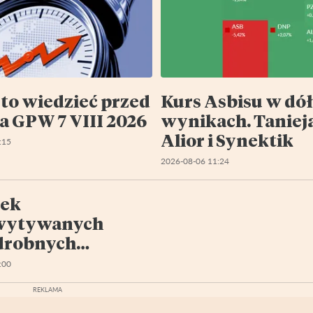
to wiedzieć przed
Kurs Asbisu w dół
na GPW 7 VIII 2026
wynikach. Tanieją
Alior i Synektik
:15
2026-08-06 11:24
łek
wytywanych
drobnych
orów IX 2023
:00