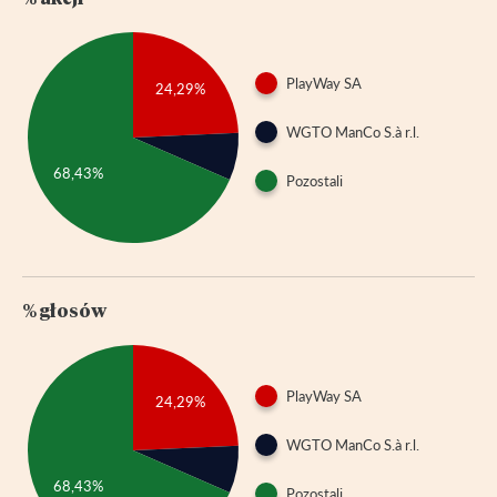
PlayWay SA
24,29%
WGTO ManCo S.à r.l.
68,43%
Pozostali
% głosów
PlayWay SA
24,29%
WGTO ManCo S.à r.l.
68,43%
Pozostali