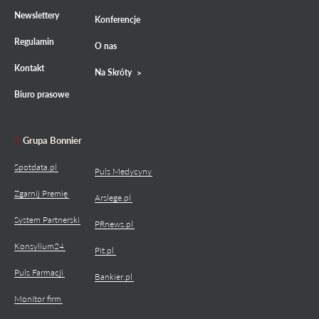
Newslettery
Konferencje
Regulamin
O nas
Kontakt
Na Skróty
Biuro prasowe
Grupa Bonnier
Spotdata.pl
Puls Medycyny
Zgarnij Premię
Arslege.pl
System Partnerski
PRnews.pl
Konsylium24
Pit.pl
Puls Farmacji
Bankier.pl
Monitor firm