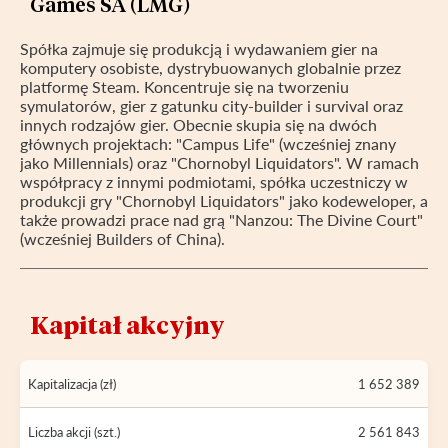
Games SA (LMG)
Spółka zajmuje się produkcją i wydawaniem gier na
komputery osobiste, dystrybuowanych globalnie przez
platformę Steam. Koncentruje się na tworzeniu
symulatorów, gier z gatunku city-builder i survival oraz
innych rodzajów gier. Obecnie skupia się na dwóch
głównych projektach: "Campus Life" (wcześniej znany
jako Millennials) oraz "Chornobyl Liquidators". W ramach
współpracy z innymi podmiotami, spółka uczestniczy w
produkcji gry "Chornobyl Liquidators" jako kodeweloper, a
także prowadzi prace nad grą "Nanzou: The Divine Court"
(wcześniej Builders of China).
Kapitał akcyjny
Kapitalizacja (zł)
1 652 389
Liczba akcji (szt.)
2 561 843