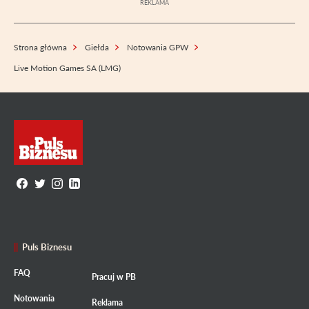
Strona główna
Giełda
Notowania GPW
Live Motion Games SA (LMG)
Puls Biznesu
FAQ
Pracuj w PB
Notowania
Reklama