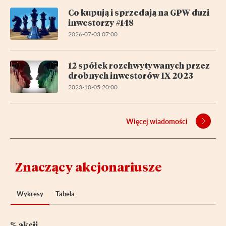
Co kupują i sprzedają na GPW duzi
inwestorzy #148
2026-07-03 07:00
12 spółek rozchwytywanych przez
drobnych inwestorów IX 2023
2023-10-05 20:00
Więcej wiadomości
Znaczący akcjonariusze
Wykresy
Tabela
% akcji