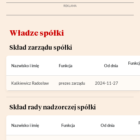
Władze spółki
Skład zarządu spółki
Funkcj
Nazwisko i imię
Funkcja
Od dnia
Kaśkiewicz Radosław
prezes zarządu
2024-11-27
Skład rady nadzorczej spółki
Nazwisko i imię
Funkcja
Od dnia