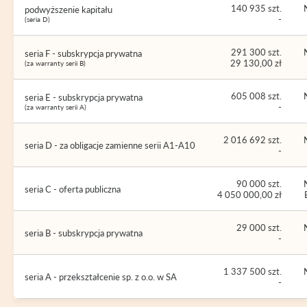
140 935 szt.
podwyższenie kapitału
-
(seria D)
291 300 szt.
seria F - subskrypcja prywatna
29 130,00 zł
(za warranty serii B)
605 008 szt.
seria E - subskrypcja prywatna
-
(za warranty serii A)
2 016 692 szt.
seria D - za obligacje zamienne serii A1-A10
-
90 000 szt.
seria C - oferta publiczna
4 050 000,00 zł
29 000 szt.
seria B - subskrypcja prywatna
-
1 337 500 szt.
seria A - przekształcenie sp. z o.o. w SA
-