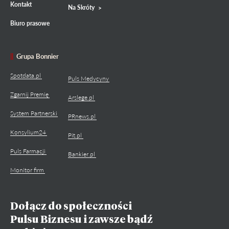
Kontakt
Na Skróty
Biuro prasowe
Grupa Bonnier
Spotdata.pl
Puls Medycyny
Zgarnij Premię
Arslege.pl
System Partnerski
PRnews.pl
Konsylium24
Pit.pl
Puls Farmacji
Bankier.pl
Monitor firm
Dołącz do społeczności
Pulsu Biznesu i zawsze bądź