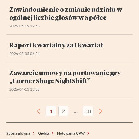
Zawiadomienie o zmianie udziału w
ogólnej liczbie głosów w Spółce
2026-05-19 17:53
Raport kwartalny za I kwartał
2026-05-05 06:24
Zawarcie umowy na portowanie gry
„Corner Shop: NightShift”
2026-04-13 15:38
1
2
18
Strona główna
Giełda
Notowania GPW