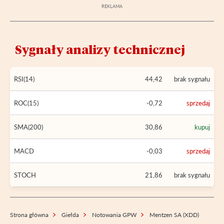
Sygnały analizy technicznej
RSI(14)
44,42
brak sygnału
ROC(15)
-0,72
sprzedaj
SMA(200)
30,86
kupuj
MACD
-0,03
sprzedaj
STOCH
21,86
brak sygnału
Strona główna
Giełda
Notowania GPW
Mentzen SA (XDD)