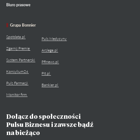
Biuro prasowe
Grupa Bonnier
Spotdata.pl
Puls Medycyny
Zgarnij Premię
Arslege.pl
System Partnerski
PRnews.pl
Konsylium24
Pit.pl
Puls Farmacji
Bankier.pl
Monitor firm
Dołącz do społeczności
Pulsu Biznesu i zawsze bądź
na bieżąco