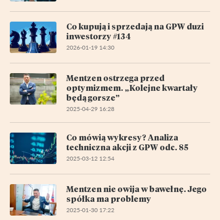
Co kupują i sprzedają na GPW duzi
inwestorzy #134
2026-01-19 14:30
Mentzen ostrzega przed
optymizmem. „Kolejne kwartały
będą gorsze”
2025-04-29 16:28
Co mówią wykresy? Analiza
techniczna akcji z GPW odc. 85
2025-03-12 12:54
Mentzen nie owija w bawełnę. Jego
spółka ma problemy
2025-01-30 17:22