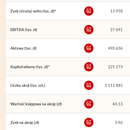
Zysk (strata) netto (tys. zł)*
13 958
EBITDA (tys. zł)
27 691
Aktywa (tys. zł)
490 636
Kapitał własny (tys. zł)*
225 273
Liczba akcji (tys. szt.)
3 512 885
Wartość księgowa na akcję (zł)
64,13
Zysk na akcję (zł)
3,96