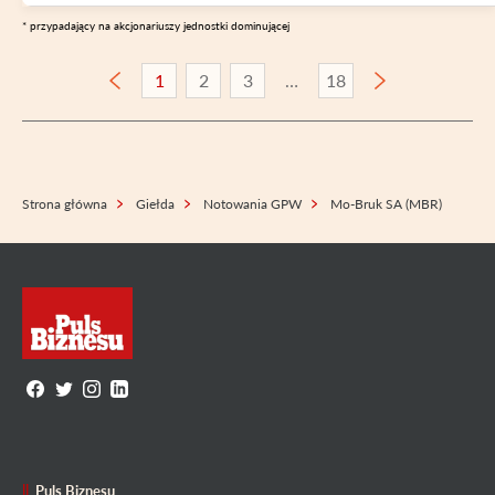
* przypadający na akcjonariuszy jednostki dominującej
1
2
3
18
Strona główna
Giełda
Notowania GPW
Mo-Bruk SA (MBR)
Puls Biznesu