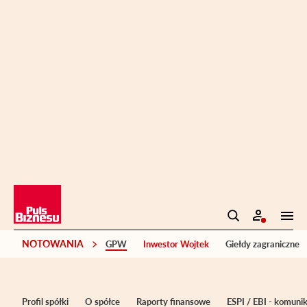
NOTOWANIA
GPW
Inwestor Wojtek
Giełdy zagraniczne
Profil spółki
O spółce
Raporty finansowe
ESPI / EBI - komuni