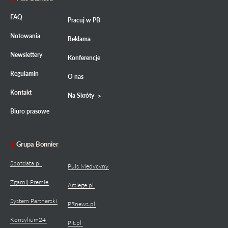
FAQ
Pracuj w PB
Notowania
Reklama
Newslettery
Konferencje
Regulamin
O nas
Kontakt
Na Skróty
Biuro prasowe
Grupa Bonnier
Spotdata.pl
Puls Medycyny
Zgarnij Premię
Arslege.pl
System Partnerski
PRnews.pl
Konsylium24
Pit.pl