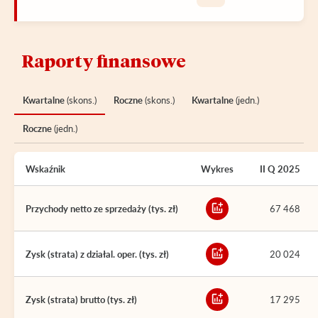
Raporty finansowe
Kwartalne
(skons.)
Roczne
(skons.)
Kwartalne
(jedn.)
Roczne
(jedn.)
Wskaźnik
Wykres
II Q 2025
Przychody netto ze sprzedaży (tys. zł)
67 468
Zysk (strata) z działal. oper. (tys. zł)
20 024
Zysk (strata) brutto (tys. zł)
17 295