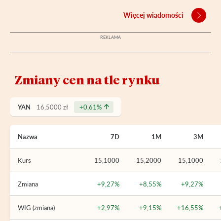
Więcej wiadomości
Zmiany cen na tle rynku
YAN
16,5000 zł
+0,61%
Nazwa
7D
1M
3M
Kurs
15,1000
15,2000
15,1000
Zmiana
+9,27%
+8,55%
+9,27%
WIG (zmiana)
+2,97%
+9,15%
+16,55%