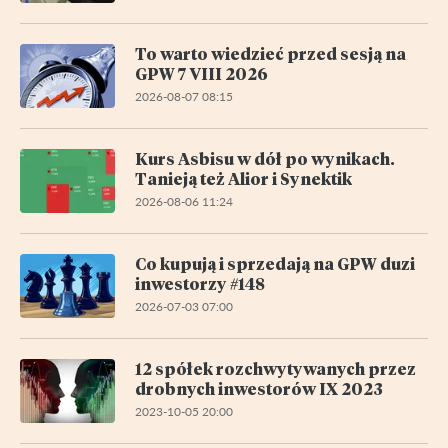
To warto wiedzieć przed sesją na
GPW 7 VIII 2026
2026-08-07 08:15
Kurs Asbisu w dół po wynikach.
Tanieją też Alior i Synektik
2026-08-06 11:24
Co kupują i sprzedają na GPW duzi
inwestorzy #148
2026-07-03 07:00
12 spółek rozchwytywanych przez
drobnych inwestorów IX 2023
2023-10-05 20:00