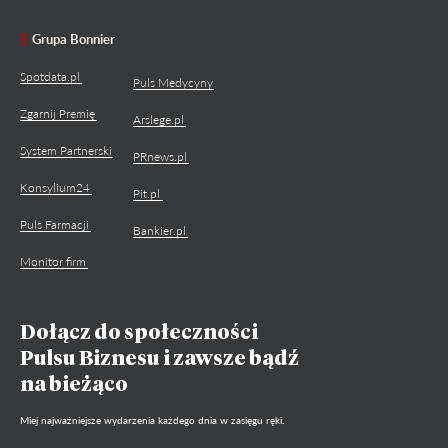
Grupa Bonnier
Spotdata.pl
Puls Medycyny
Zgarnij Premię
Arslege.pl
System Partnerski
PRnews.pl
Konsylium24
Pit.pl
Puls Farmacji
Bankier.pl
Monitor firm
Dołącz do społeczności
Pulsu Biznesu i zawsze bądź
na bieżąco
Miej najważniejsze wydarzenia każdego dnia w zasięgu ręki.