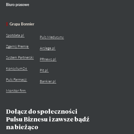
Biuro prasowe
Grupa Bonnier
Spotdata.pl
Puls Medycyny
Zgarnij Premię
Arslege.pl
System Partnerski
PRnews.pl
Konsylium24
Pit.pl
Puls Farmacji
Bankier.pl
Monitor firm
Dołącz do społeczności
Pulsu Biznesu i zawsze bądź
na bieżąco