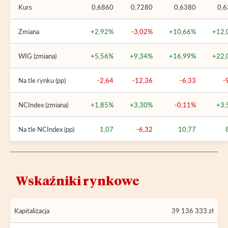
Kurs
0,6860
0,7280
0,6380
0,
Zmiana
+2,92%
-3,02%
+10,66%
+12,
WIG (zmiana)
+5,56%
+9,34%
+16,99%
+22,
Na tle rynku (pp)
-2,64
-12,36
-6,33
-
NCIndex (zmiana)
+1,85%
+3,30%
-0,11%
+3,
Na tle NCIndex (pp)
1,07
-6,32
10,77
Wskaźniki rynkowe
Kapitalizacja
39 136 333 zł