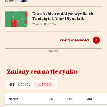
Kurs Asbisu w dół po wynikach.
Tanieją też Alior i Synektik
2026-08-06 11:24
Więcej wiadomości
Zmiany cen na tle rynku
NST
0,7060 zł
-1,94%
Nazwa
7D
1M
3M