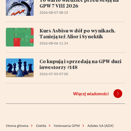
GPW 7 VIII 2026
2026-08-07 08:15
Kurs Asbisu w dół po wynikach.
Tanieją też Alior i Synektik
2026-08-06 11:24
Co kupują i sprzedają na GPW duzi
inwestorzy #148
2026-07-03 07:00
Więcej wiadomości
Strona główna
Giełda
Notowania GPW
Adatex SA (ADX)