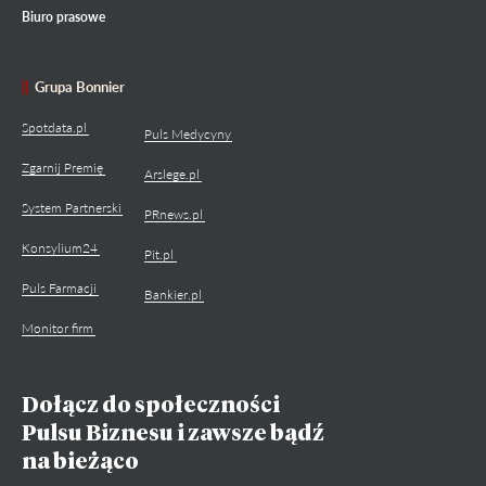
Biuro prasowe
Grupa Bonnier
Spotdata.pl
Puls Medycyny
Zgarnij Premię
Arslege.pl
System Partnerski
PRnews.pl
Konsylium24
Pit.pl
Puls Farmacji
Bankier.pl
Monitor firm
Dołącz do społeczności
Pulsu Biznesu i zawsze bądź
na bieżąco