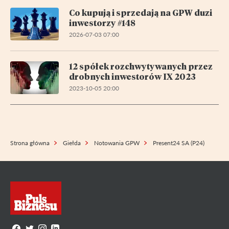
Co kupują i sprzedają na GPW duzi
inwestorzy #148
2026-07-03 07:00
12 spółek rozchwytywanych przez
drobnych inwestorów IX 2023
2023-10-05 20:00
Strona główna
Giełda
Notowania GPW
Present24 SA (P24)