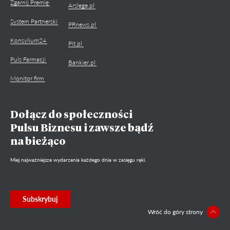
Zgarnij Premię
Arslege.pl
System Partnerski
PRnews.pl
Konsylium24
Pit.pl
Puls Farmacji
Bankier.pl
Monitor firm
Dołącz do społeczności
Pulsu Biznesu i zawsze bądź
na bieżąco
Miej najważniejsze wydarzenia każdego dnia w zasięgu ręki.
Subskrybuj
Wróć do góry strony