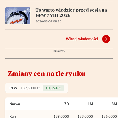
To warto wiedzieć przed sesją na
GPW 7 VIII 2026
2026-08-07 08:15
Więcej wiadomości
Zmiany cen na tle rynku
PTW
139,5000 zł
+0,36%
Nazwa
7D
1M
3M
Kurs
139,0000
133,0000
136,0000