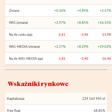
Zmiana
+0,36%
+4,89%
+2,57%
WIG (zmiana)
+2,97%
+8,85%
+16,55%
Na tle rynku (pp)
-2,61
-3,96
-13,98
WIG-MEDIA (zmiana)
+2,17%
+8,29%
+19,03%
Na tle WIG-MEDIA (pp)
-1,81
-3,40
-16,46
Wskaźniki rynkowe
Kapitalizacja
224 163 945 zł
Free float
68,85%