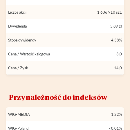
Liczba akcji
1 606 910 szt.
Dywidenda
5,89 zł
Stopa dywidendy
4,38%
Cena / Wartość księgowa
3,0
Cena / Zysk
14,0
Przynależność do indeksów
WIG-MEDIA
1,22%
WIG-Poland
<0.01%