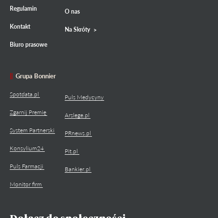
Regulamin
O nas
Kontakt
Na Skróty
Biuro prasowe
Grupa Bonnier
Spotdata.pl
Puls Medycyny
Zgarnij Premię
Arslege.pl
System Partnerski
PRnews.pl
Konsylium24
Pit.pl
Puls Farmacji
Bankier.pl
Monitor firm
Dołącz do społeczności