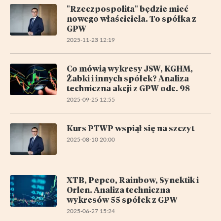
"Rzeczpospolita" będzie mieć
nowego właściciela. To spółka z
GPW
2025-11-23 12:19
Co mówią wykresy JSW, KGHM,
Żabki i innych spółek? Analiza
techniczna akcji z GPW odc. 98
2025-09-25 12:55
Kurs PTWP wspiął się na szczyt
2025-08-10 20:00
XTB, Pepco, Rainbow, Synektik i
Orlen. Analiza techniczna
wykresów 55 spółek z GPW
2025-06-27 15:24