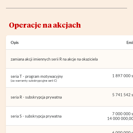
Operacje na akcjach
Opis
Emi
zamiana akcji imiennych serii R na akcje na okaziciela
1 897 000 s
seria T - program motywacyjny
(za warranty subskrypcyjne serii C)
5 741 542 s
seria R - subskrypcja prywatna
7 000 000 s
seria S - subskrypcja prywatna
14 000 000,00
6 000 000 s