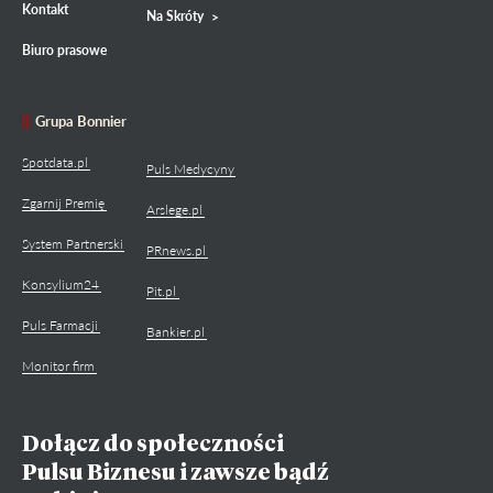
Kontakt
Na Skróty
Biuro prasowe
Grupa Bonnier
Spotdata.pl
Puls Medycyny
Zgarnij Premię
Arslege.pl
System Partnerski
PRnews.pl
Konsylium24
Pit.pl
Puls Farmacji
Bankier.pl
Monitor firm
Dołącz do społeczności
Pulsu Biznesu i zawsze bądź