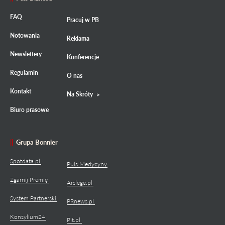
FAQ
Pracuj w PB
Notowania
Reklama
Newslettery
Konferencje
Regulamin
O nas
Kontakt
Na Skróty
Biuro prasowe
Grupa Bonnier
Spotdata.pl
Puls Medycyny
Zgarnij Premię
Arslege.pl
System Partnerski
PRnews.pl
Konsylium24
Pit.pl