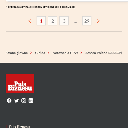
* przypadający na akcjonariuszy jednostki dominującej
1
2
3
29
Strona główna
Giełda
Notowania GPW
Asseco Poland SA (ACP)
Puls Biznesu