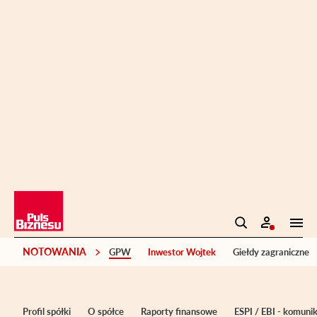
NOTOWANIA
GPW
Inwestor Wojtek
Giełdy zagraniczne
Profil spółki
O spółce
Raporty finansowe
ESPI / EBI - komuni