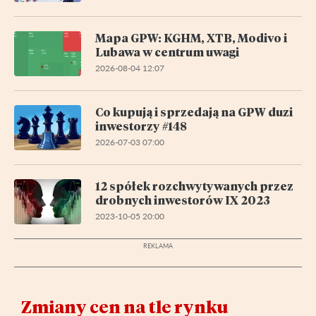
Mapa GPW: KGHM, XTB, Modivo i
Lubawa w centrum uwagi
2026-08-04 12:07
Co kupują i sprzedają na GPW duzi
inwestorzy #148
2026-07-03 07:00
12 spółek rozchwytywanych przez
drobnych inwestorów IX 2023
2023-10-05 20:00
Zmiany cen na tle rynku