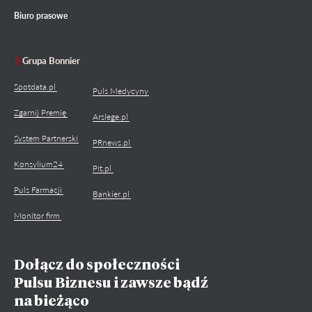
Biuro prasowe
Grupa Bonnier
Spotdata.pl
Puls Medycyny
Zgarnij Premię
Arslege.pl
System Partnerski
PRnews.pl
Konsylium24
Pit.pl
Puls Farmacji
Bankier.pl
Monitor firm
Dołącz do społeczności
Pulsu Biznesu i zawsze bądź
na bieżąco