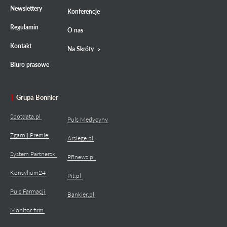
Newslettery
Konferencje
Regulamin
O nas
Kontakt
Na Skróty
Biuro prasowe
Grupa Bonnier
Spotdata.pl
Puls Medycyny
Zgarnij Premię
Arslege.pl
System Partnerski
PRnews.pl
Konsylium24
Pit.pl
Puls Farmacji
Bankier.pl
Monitor firm