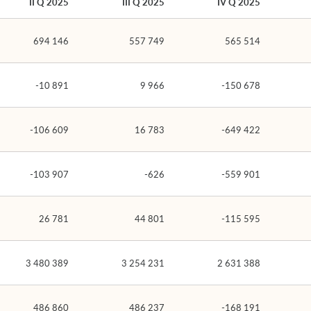
II Q 2025
III Q 2025
IV Q 2025
694 146
557 749
565 514
-10 891
9 966
-150 678
-106 609
16 783
-649 422
-103 907
-626
-559 901
26 781
44 801
-115 595
3 480 389
3 254 231
2 631 388
486 860
486 237
-168 191