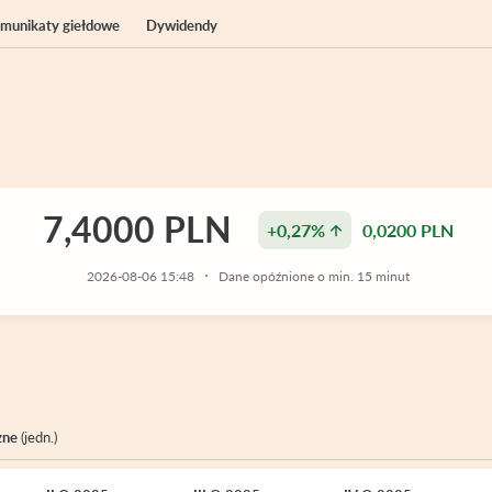
komunikaty giełdowe
Dywidendy
7,4000 PLN
+0,27%
0,0200 PLN
2026-08-06 15:48
Dane opóźnione o min. 15 minut
zne
(jedn.)