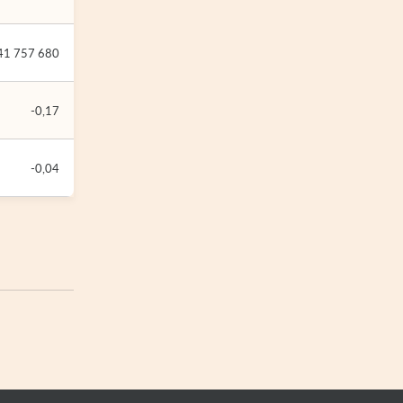
41 757 680
-0,17
-0,04