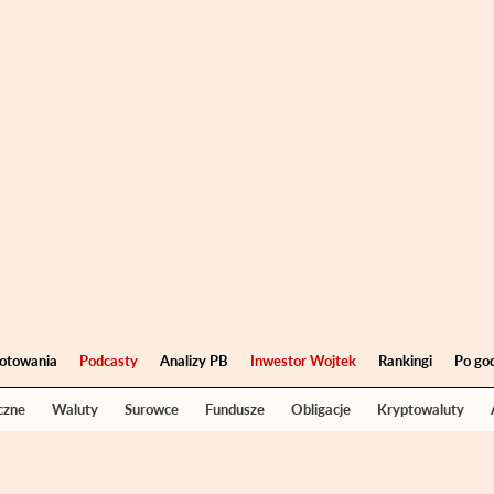
otowania
Podcasty
Analizy PB
Inwestor Wojtek
Rankingi
Po go
czne
Waluty
Surowce
Fundusze
Obligacje
Kryptowaluty