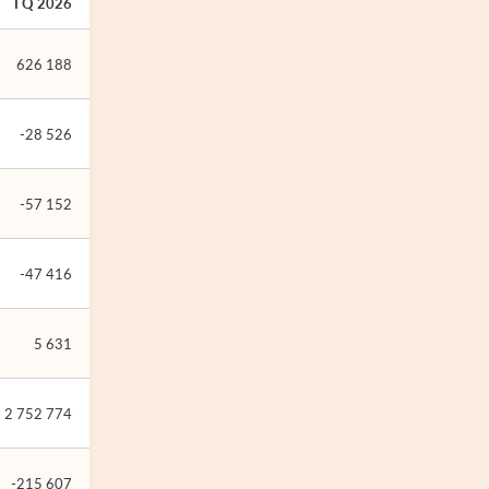
I Q 2026
626 188
-28 526
-57 152
-47 416
5 631
2 752 774
-215 607