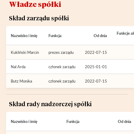
Władze spółki
Skład zarządu spółki
Funkcje a
Nazwisko i imię
Funkcja
Od dnia
Kukliński Marcin
prezes zarządu
2022-07-15
Nal Arda
członek zarządu
2025-01-01
Butz Monika
członek zarządu
2022-07-15
Skład rady nadzorczej spółki
Nazwisko i imię
Funkcja
Od dnia