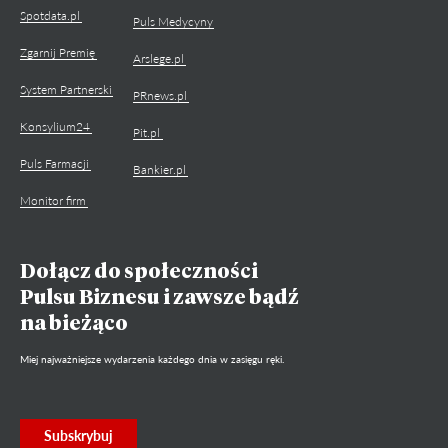
Spotdata.pl
Puls Medycyny
Zgarnij Premię
Arslege.pl
System Partnerski
PRnews.pl
Konsylium24
Pit.pl
Puls Farmacji
Bankier.pl
Monitor firm
Dołącz do społeczności
Pulsu Biznesu i zawsze bądź
na bieżąco
Miej najważniejsze wydarzenia każdego dnia w zasięgu ręki.
Subskrybuj