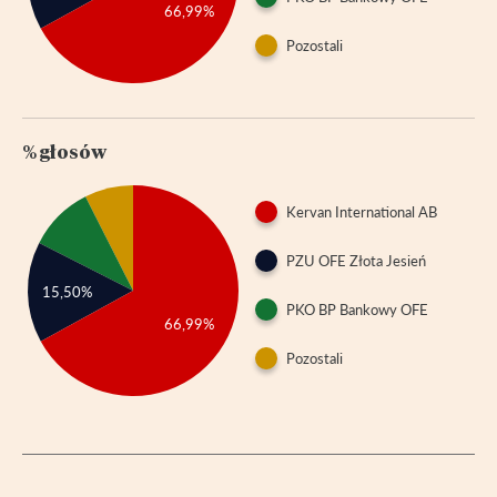
66,99%
Pozostali
% głosów
Kervan International AB
PZU OFE Złota Jesień
15,50%
PKO BP Bankowy OFE
66,99%
Pozostali