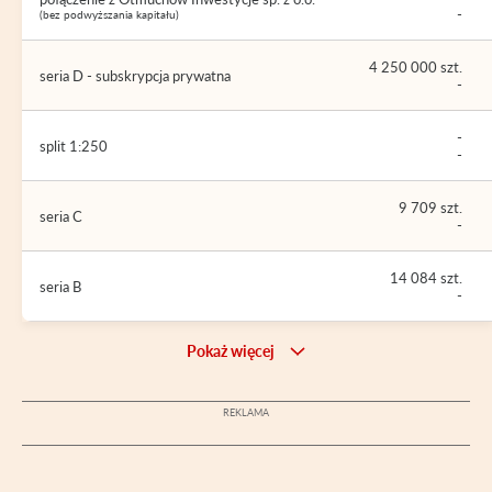
-
(bez podwyższania kapitału)
4 250 000 szt.
seria D - subskrypcja prywatna
-
-
split 1:250
-
9 709 szt.
seria C
-
14 084 szt.
seria B
-
Pokaż więcej