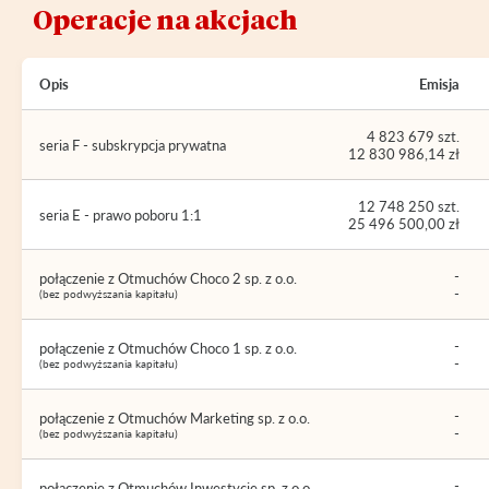
Operacje na akcjach
Opis
Emisja
4 823 679 szt.
seria F - subskrypcja prywatna
12 830 986,14 zł
12 748 250 szt.
seria E - prawo poboru 1:1
25 496 500,00 zł
-
połączenie z Otmuchów Choco 2 sp. z o.o.
-
(bez podwyższania kapitału)
-
połączenie z Otmuchów Choco 1 sp. z o.o.
-
(bez podwyższania kapitału)
-
połączenie z Otmuchów Marketing sp. z o.o.
-
(bez podwyższania kapitału)
-
połączenie z Otmuchów Inwestycje sp. z o.o.