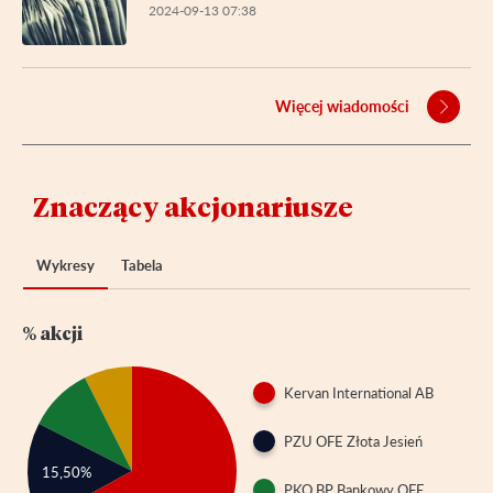
2024-09-13 07:38
Więcej wiadomości
Znaczący akcjonariusze
Wykresy
Tabela
% akcji
Kervan International AB
PZU OFE Złota Jesień
15,50%
PKO BP Bankowy OFE