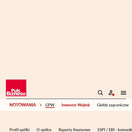
NOTOWANIA
GPW
Inwestor Wojtek
Giełdy zagraniczne
Profil spółki
O spółce
Raporty finansowe
ESPI / EBI - komuni