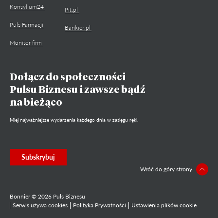
Konsylium24
Pit.pl
Puls Farmacji
Bankier.pl
Monitor firm
Dołącz do społeczności
Pulsu Biznesu i zawsze bądź
na bieżąco
Miej najważniejsze wydarzenia każdego dnia w zasięgu ręki.
Subskrybuj
Wróć do góry strony
Bonnier © 2026 Puls Biznesu
Serwis używa cookies
Polityka Prywatności
Ustawienia plików cookie