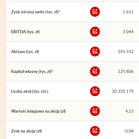
Zysk (strata) netto (tys. zł)*
-1 651
EBITDA (tys. zł)
3 044
Aktywa (tys. zł)
241 542
Kapitał własny (tys. zł)*
125 806
Liczba akcji (tys. szt.)
30 320 179
Wartość księgowa na akcję (zł)
4,15
Zysk na akcję (zł)
-0,04