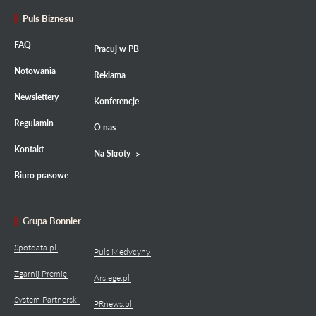
Puls Biznesu
FAQ
Pracuj w PB
Notowania
Reklama
Newslettery
Konferencje
Regulamin
O nas
Kontakt
Na Skróty
Biuro prasowe
Grupa Bonnier
Spotdata.pl
Puls Medycyny
Zgarnij Premię
Arslege.pl
System Partnerski
PRnews.pl