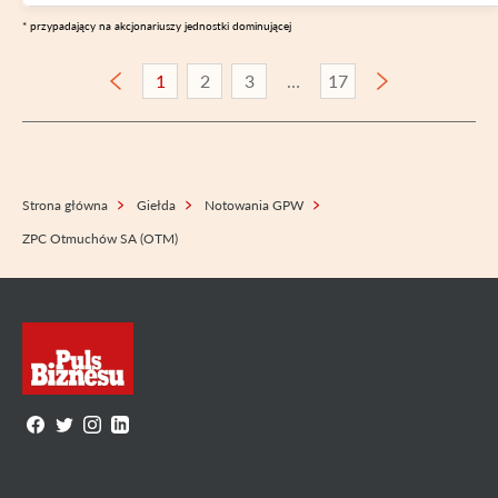
* przypadający na akcjonariuszy jednostki dominującej
1
2
3
17
Strona główna
Giełda
Notowania GPW
ZPC Otmuchów SA (OTM)