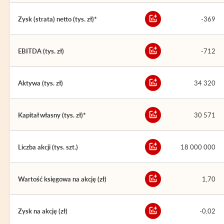
Zysk (strata) netto (tys. zł)*
-369
EBITDA (tys. zł)
-712
Aktywa (tys. zł)
34 320
Kapitał własny (tys. zł)*
30 571
Liczba akcji (tys. szt.)
18 000 000
Wartość księgowa na akcję (zł)
1,70
Zysk na akcję (zł)
-0,02