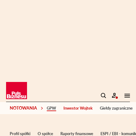
NOTOWANIA
GPW
Inwestor Wojtek
Giełdy zagraniczne
Profil spółki
O spółce
Raporty finansowe
ESPI / EBI - komuni