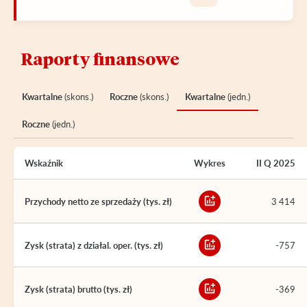
Raporty finansowe
Kwartalne
(skons.)
Roczne
(skons.)
Kwartalne
(jedn.)
Roczne
(jedn.)
Wskaźnik
Wykres
II Q 2025
Przychody netto ze sprzedaży (tys. zł)
3 414
Zysk (strata) z działal. oper. (tys. zł)
-757
Zysk (strata) brutto (tys. zł)
-369