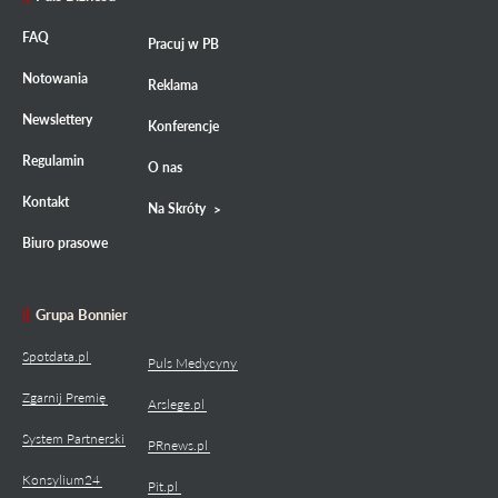
FAQ
Pracuj w PB
Notowania
Reklama
Newslettery
Konferencje
Regulamin
O nas
Kontakt
Na Skróty
Biuro prasowe
Grupa Bonnier
Spotdata.pl
Puls Medycyny
Zgarnij Premię
Arslege.pl
System Partnerski
PRnews.pl
Konsylium24
Pit.pl