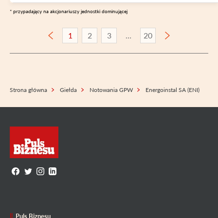
* przypadający na akcjonariuszy jednostki dominującej
1
2
3
20
Strona główna
Giełda
Notowania GPW
Energoinstal SA (ENI)
Puls Biznesu