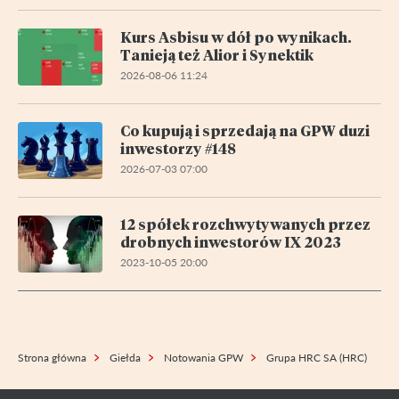
Kurs Asbisu w dół po wynikach.
Tanieją też Alior i Synektik
2026-08-06 11:24
Co kupują i sprzedają na GPW duzi
inwestorzy #148
2026-07-03 07:00
12 spółek rozchwytywanych przez
drobnych inwestorów IX 2023
2023-10-05 20:00
Strona główna
Giełda
Notowania GPW
Grupa HRC SA (HRC)