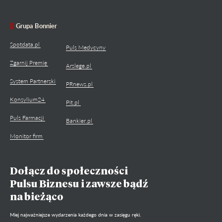
Grupa Bonnier
Spotdata.pl
Puls Medycyny
Zgarnij Premię
Arslege.pl
System Partnerski
PRnews.pl
Konsylium24
Pit.pl
Puls Farmacji
Bankier.pl
Monitor firm
Dołącz do społeczności
Pulsu Biznesu i zawsze bądź
na bieżąco
Miej najważniejsze wydarzenia każdego dnia w zasięgu ręki.