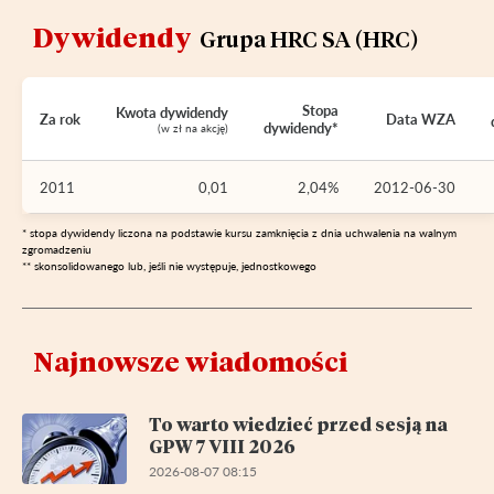
Dywidendy
Grupa HRC SA (HRC)
Stopa
Kwota dywidendy
Za rok
Data WZA
dywidendy*
(w zł na akcję)
2011
0,01
2,04%
2012-06-30
* stopa dywidendy liczona na podstawie kursu zamknięcia z dnia uchwalenia na walnym
zgromadzeniu
** skonsolidowanego lub, jeśli nie występuje, jednostkowego
Najnowsze wiadomości
To warto wiedzieć przed sesją na
GPW 7 VIII 2026
2026-08-07 08:15