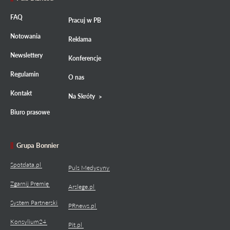
FAQ
Pracuj w PB
Notowania
Reklama
Newslettery
Konferencje
Regulamin
O nas
Kontakt
Na Skróty
Biuro prasowe
Grupa Bonnier
Spotdata.pl
Puls Medycyny
Zgarnij Premię
Arslege.pl
System Partnerski
PRnews.pl
Konsylium24
Pit.pl