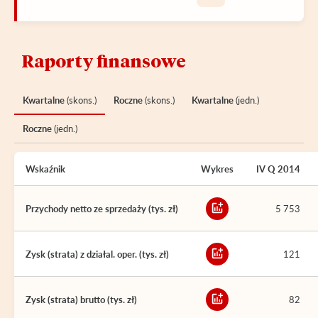
Raporty finansowe
Kwartalne
(skons.)
Roczne
(skons.)
Kwartalne
(jedn.)
Roczne
(jedn.)
Wskaźnik
Wykres
IV Q 2014
Przychody netto ze sprzedaży (tys. zł)
5 753
Zysk (strata) z działal. oper. (tys. zł)
121
Zysk (strata) brutto (tys. zł)
82