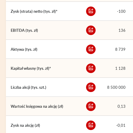
Zysk (strata) netto (tys. zł)*
-100
EBITDA (tys. zł)
136
Aktywa (tys. zł)
8 739
Kapitał własny (tys. zł)*
1 128
Liczba akcji (tys. szt.)
8 500 000
Wartość księgowa na akcję (zł)
0,13
Zysk na akcję (zł)
-0,01