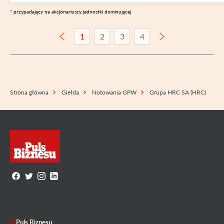
* przypadający na akcjonariuszy jednostki dominującej
1
2
3
4
Strona główna
Giełda
Notowania GPW
Grupa HRC SA (HRC)
Puls Biznesu