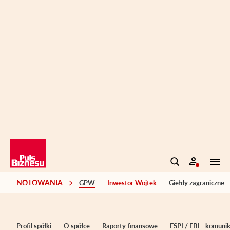
NOTOWANIA
GPW
Inwestor Wojtek
Giełdy zagraniczne
Profil spółki
O spółce
Raporty finansowe
ESPI / EBI - komuni