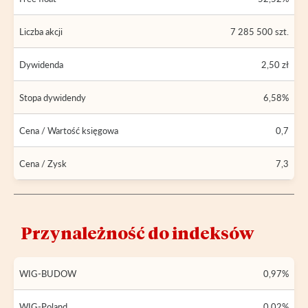
Liczba akcji
7 285 500 szt.
Dywidenda
2,50 zł
Stopa dywidendy
6,58%
Cena / Wartość księgowa
0,7
Cena / Zysk
7,3
Przynależność do indeksów
WIG-BUDOW
0,97%
WIG-Poland
0,02%