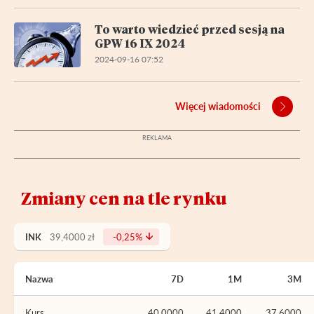
To warto wiedzieć przed sesją na
GPW 16 IX 2024
2024-09-16 07:52
Więcej wiadomości
Zmiany cen na tle rynku
INK
39,4000 zł
-0,25%
Nazwa
7D
1M
3M
Kurs
40,0000
41,4000
37,6000