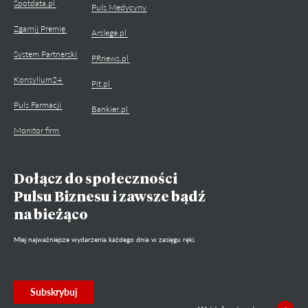
Spotdata.pl
Puls Medycyny
Zgarnij Premię
Arslege.pl
System Partnerski
PRnews.pl
Konsylium24
Pit.pl
Puls Farmacji
Bankier.pl
Monitor firm
Dołącz do społeczności
Pulsu Biznesu i zawsze bądź
na bieżąco
Miej najważniejsze wydarzenia każdego dnia w zasięgu ręki.
Subskrybuj