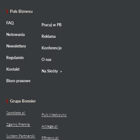
Puls Biznesu
FAQ
Pracuj w PB
Notowania
Reklama
Newslettery
Konferencje
Regulamin
O nas
Kontakt
Na Skróty
Biuro prasowe
Grupa Bonnier
Spotdata.pl
Puls Medycyny
Zgarnij Premię
Arslege.pl
System Partnerski
PRnews.pl