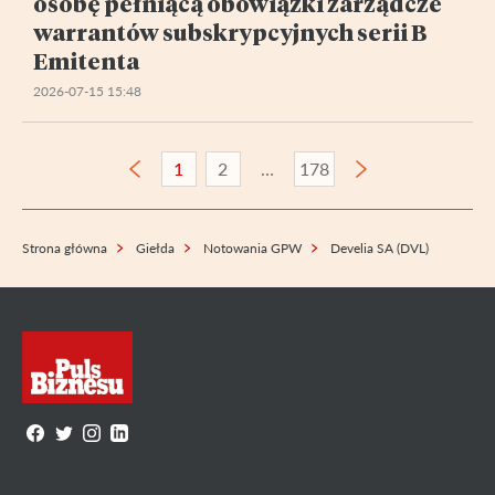
osobę pełniącą obowiązki zarządcze
warrantów subskrypcyjnych serii B
Emitenta
2026-07-15 15:48
1
2
178
Strona główna
Giełda
Notowania GPW
Develia SA (DVL)