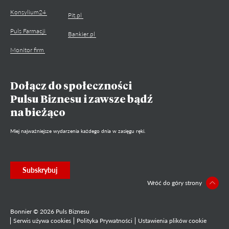
Konsylium24
Pit.pl
Puls Farmacji
Bankier.pl
Monitor firm
Dołącz do społeczności
Pulsu Biznesu i zawsze bądź
na bieżąco
Miej najważniejsze wydarzenia każdego dnia w zasięgu ręki.
Subskrybuj
Wróć do góry strony
Bonnier © 2026 Puls Biznesu
Serwis używa cookies
Polityka Prywatności
Ustawienia plików cookie