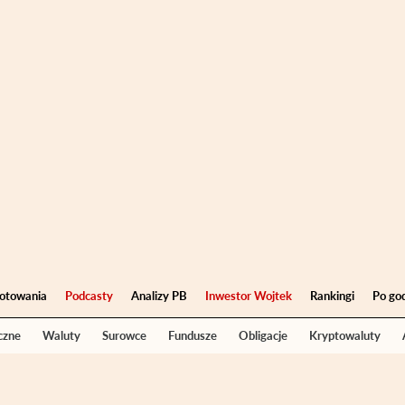
otowania
Podcasty
Analizy PB
Inwestor Wojtek
Rankingi
Po go
czne
Waluty
Surowce
Fundusze
Obligacje
Kryptowaluty