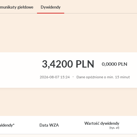
komunikaty giełdowe
Dywidendy
3,4200 PLN
0,0000 PLN
2026-08-07 15:24
Dane opóźnione o min. 15 minut
Wartość dywidendy
widendy*
Data WZA
(tys. zł)