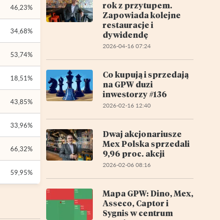
rok z przytupem.
46,23%
Zapowiada kolejne
restauracje i
34,68%
dywidendę
2026-04-16 07:24
53,74%
Co kupują i sprzedają
18,51%
na GPW duzi
inwestorzy #136
43,85%
2026-02-16 12:40
33,96%
Dwaj akcjonariusze
Mex Polska sprzedali
66,32%
9,96 proc. akcji
2026-02-06 08:16
59,95%
Mapa GPW: Dino, Mex,
Asseco, Captor i
Sygnis w centrum