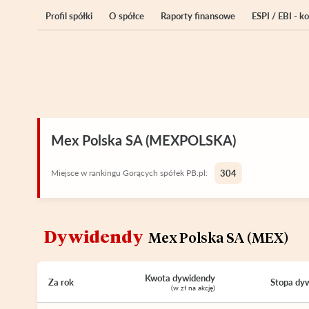
Profil spółki
O spółce
Raporty finansowe
ESPI / EBI - 
Mex Polska SA (MEXPOLSKA)
Miejsce w rankingu Gorących spółek PB.pl:
304
Dywidendy
Mex Polska SA (MEX)
Kwota dywidendy
Za rok
Stopa dy
(w zł na akcję)