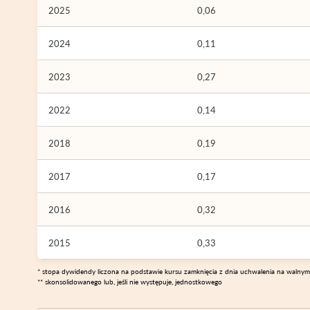
2025
0,06
2024
0,11
2023
0,27
2022
0,14
2018
0,19
2017
0,17
2016
0,32
2015
0,33
* stopa dywidendy liczona na podstawie kursu zamknięcia z dnia uchwalenia na walny
** skonsolidowanego lub, jeśli nie występuje, jednostkowego