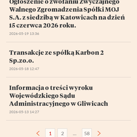
Ogłoszenie o zwołaniu Zwyczajnego
Walnego Zgromadzenia Spółki MOJ
S.A. z siedzibą w Katowicach na dzień
15 czerwca 2026 roku.
2026-05-19 13:36
Transakcje ze spółką Karbon 2
Sp.zo.o.
2026-05-18 12:47
Informacja o treści wyroku
Wojewódzkiego Sądu
Administracyjnego w Gliwicach
2026-05-13 14:27
1
2
58