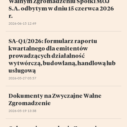
Walnym Zgromadzeniu Spółki MOJ
S.A. odbytym w dniu 15 czerwca 2026
r.
2026-06-15 12:49
SA-Q 1/2026: formularz raportu
kwartalnego dla emitentów
prowadzących działalność
wytwórczą, budowlaną, handlową lub
usługową
2026-05-27 05:57
Dokumenty na Zwyczajne Walne
Zgromadzenie
2026-05-19 13:38