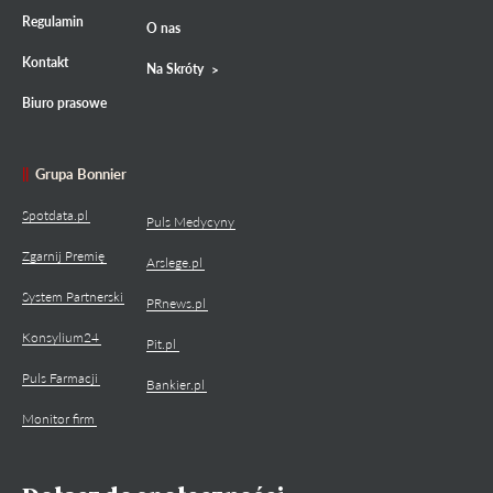
Regulamin
O nas
Kontakt
Na Skróty
Biuro prasowe
Grupa Bonnier
Spotdata.pl
Puls Medycyny
Zgarnij Premię
Arslege.pl
System Partnerski
PRnews.pl
Konsylium24
Pit.pl
Puls Farmacji
Bankier.pl
Monitor firm