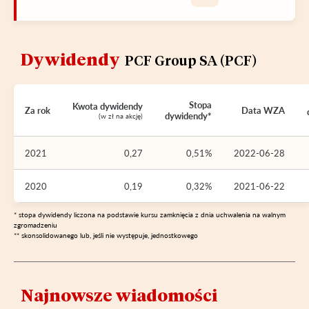
Dywidendy
PCF Group SA (PCF)
Stopa
Kwota dywidendy
Za rok
Data WZA
dywidendy*
(w zł na akcję)
2021
0,27
0,51%
2022-06-28
2020
0,19
0,32%
2021-06-22
* stopa dywidendy liczona na podstawie kursu zamknięcia z dnia uchwalenia na walnym
zgromadzeniu
** skonsolidowanego lub, jeśli nie występuje, jednostkowego
Najnowsze wiadomości