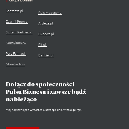
Spotdata.pl
Puls Medycyny
Zgarnij Premię
Arslege.pl
System Partnerski
PRnews.pl
Konsylium24
Pit.pl
Puls Farmacji
Bankier.pl
Monitor firm
Dołącz do społeczności
Pulsu Biznesu i zawsze bądź
na bieżąco
Miej najważniejsze wydarzenia każdego dnia w zasięgu ręki.