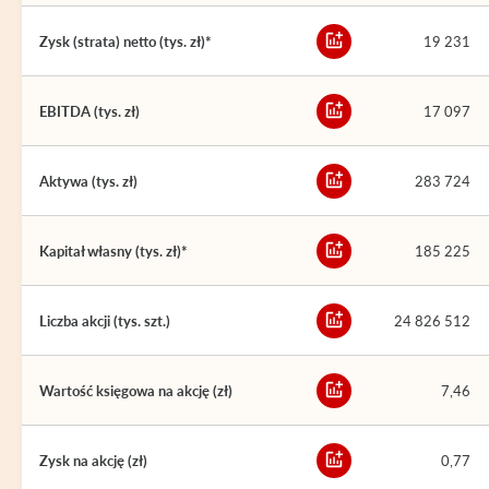
Zysk (strata) netto (tys. zł)*
19 231
EBITDA (tys. zł)
17 097
Aktywa (tys. zł)
283 724
Kapitał własny (tys. zł)*
185 225
Liczba akcji (tys. szt.)
24 826 512
Wartość księgowa na akcję (zł)
7,46
Zysk na akcję (zł)
0,77