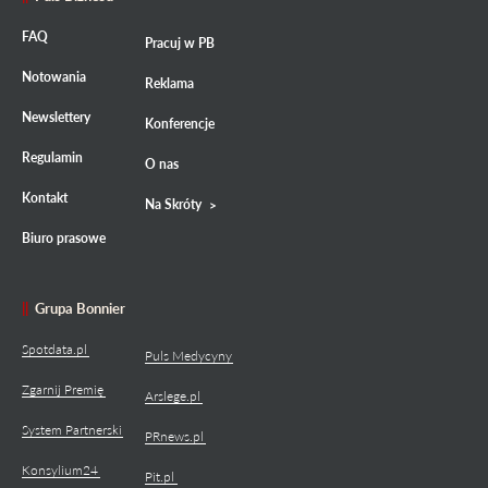
FAQ
Pracuj w PB
Notowania
Reklama
Newslettery
Konferencje
Regulamin
O nas
Kontakt
Na Skróty
Biuro prasowe
Grupa Bonnier
Spotdata.pl
Puls Medycyny
Zgarnij Premię
Arslege.pl
System Partnerski
PRnews.pl
Konsylium24
Pit.pl