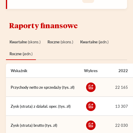
Raporty finansowe
Kwartalne
(skons.)
Roczne
(skons.)
Kwartalne
(jedn.)
Roczne
(jedn.)
Wskaźnik
Wykres
2022
Przychody netto ze sprzedaży (tys. zł)
22 165
Zysk (strata) z działal. oper. (tys. zł)
13 307
Zysk (strata) brutto (tys. zł)
22 030