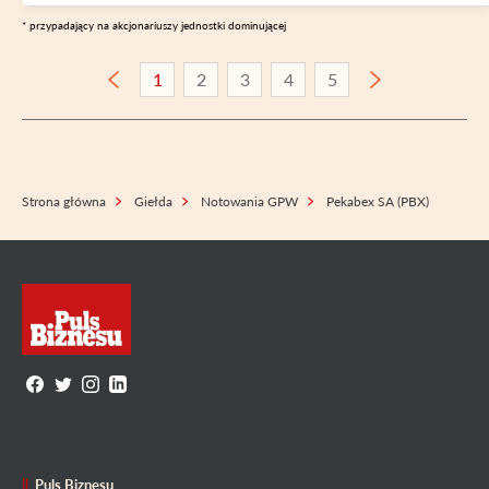
* przypadający na akcjonariuszy jednostki dominującej
1
2
3
4
5
Strona główna
Giełda
Notowania GPW
Pekabex SA (PBX)
Puls Biznesu