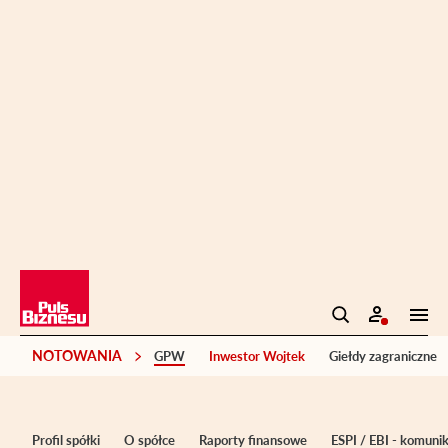
NOTOWANIA
GPW
Inwestor Wojtek
Giełdy zagraniczne
Profil spółki
O spółce
Raporty finansowe
ESPI / EBI - komuni