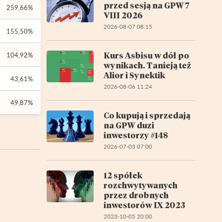
przed sesją na GPW 7
259,66%
VIII 2026
2026-08-07 08:15
155,50%
Kurs Asbisu w dół po
104,92%
wynikach. Tanieją też
Alior i Synektik
43,61%
2026-08-06 11:24
49,87%
Co kupują i sprzedają
na GPW duzi
inwestorzy #148
2026-07-03 07:00
12 spółek
rozchwytywanych
przez drobnych
inwestorów IX 2023
2023-10-05 20:00