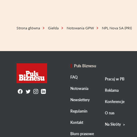
Strona główna
Giełda
Notowania GPW
NPL Nova SA (PRI)
Puls Biznesu
FAQ
Pracuj w PB
Notowania
Reklama
Newslettery
Konferencje
Regulamin
O nas
Kontakt
Na Skróty
Biuro prasowe