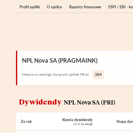
Profil spółki
O spółce
Raporty finansowe
ESPI / EBI - 
NPL Nova SA (PRAGMAINK)
Miejsce w rankingu Gorących spółek PB.pl:
384
Dywidendy
NPL Nova SA (PRI)
Kwota dywidendy
Za rok
Stopa dy
(w zł na akcję)