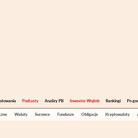
otowania
Podcasty
Analizy PB
Inwestor Wojtek
Rankingi
Po go
czne
Waluty
Surowce
Fundusze
Obligacje
Kryptowaluty