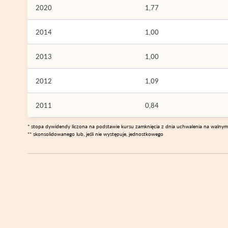
2020
1,77
2014
1,00
2013
1,00
2012
1,09
2011
0,84
* stopa dywidendy liczona na podstawie kursu zamknięcia z dnia uchwalenia na walny
** skonsolidowanego lub, jeśli nie występuje, jednostkowego