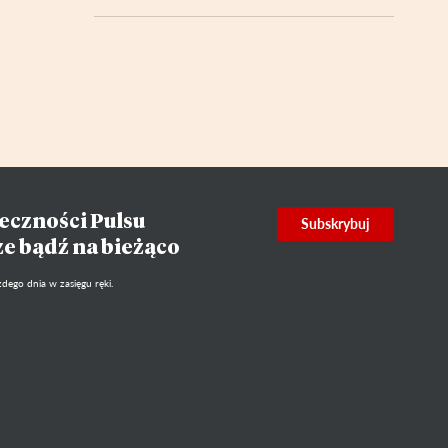
eczności Pulsu
Subskrybuj
ze bądź na bieżąco
dego dnia w zasięgu ręki.