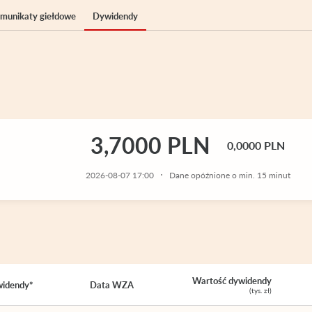
komunikaty giełdowe
Dywidendy
3,7000 PLN
0,0000 PLN
2026-08-07 17:00
Dane opóźnione o min. 15 minut
Wartość dywidendy
widendy*
Data WZA
(tys. zł)