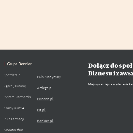
Grupa Bonnier
Dołącz do społ
Biznesu i zaws
Spotdata.pl
Puls Medycyny
Miej najważniejsze wydarzenia każ
Zgarnij Premię
Arslege.pl
System Partnerski
PRnews.pl
Konsylium24
Pit.pl
Puls Farmacji
Bankier.pl
Monitor firm