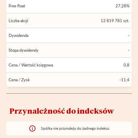
Free float
27,28%
Liczba akcji
12 819 781 szt.
Dywidenda
-
Stopa dywidendy
-
Cena / Wartość księgowa
0,8
Cena / Zysk
-11,4
Przynależność do indeksów
Spółka nie przynależy do żadnego indeksu