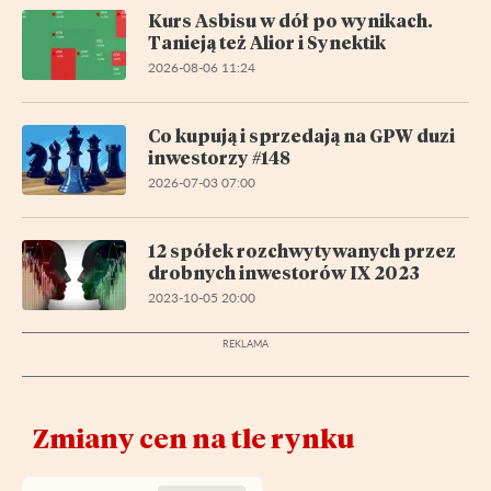
Kurs Asbisu w dół po wynikach.
Tanieją też Alior i Synektik
2026-08-06 11:24
Co kupują i sprzedają na GPW duzi
inwestorzy #148
2026-07-03 07:00
12 spółek rozchwytywanych przez
drobnych inwestorów IX 2023
2023-10-05 20:00
Zmiany cen na tle rynku