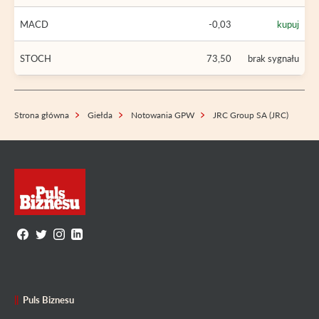
MACD
-0,03
kupuj
STOCH
73,50
brak sygnału
Strona główna
Giełda
Notowania GPW
JRC Group SA (JRC)
Puls Biznesu