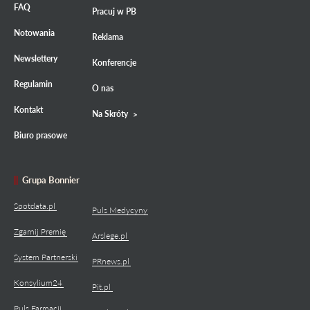
FAQ
Pracuj w PB
Notowania
Reklama
Newslettery
Konferencje
Regulamin
O nas
Kontakt
Na Skróty
Biuro prasowe
Grupa Bonnier
Spotdata.pl
Puls Medycyny
Zgarnij Premię
Arslege.pl
System Partnerski
PRnews.pl
Konsylium24
Pit.pl
Puls Farmacji