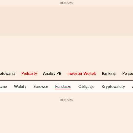
otowania
Podcasty
Analizy PB
Inwestor Wojtek
Rankingi
Po go
czne
Waluty
Surowce
Fundusze
Obligacje
Kryptowaluty