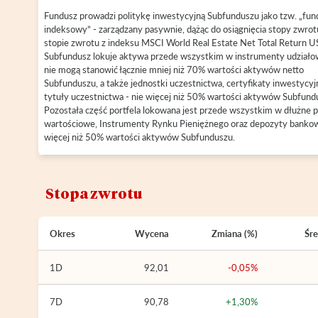
Fundusz prowadzi politykę inwestycyjną Subfunduszu jako tzw. „fun
indeksowy” - zarządzany pasywnie, dążąc do osiągnięcia stopy zwro
stopie zwrotu z indeksu MSCI World Real Estate Net Total Return U
Subfundusz lokuje aktywa przede wszystkim w instrumenty udziało
nie mogą stanowić łącznie mniej niż 70% wartości aktywów netto
Subfunduszu, a także jednostki uczestnictwa, certyfikaty inwestycyjn
tytuły uczestnictwa - nie więcej niż 50% wartości aktywów Subfund
Pozostała część portfela lokowana jest przede wszystkim w dłużne p
wartościowe, Instrumenty Rynku Pieniężnego oraz depozyty bankow
więcej niż 50% wartości aktywów Subfunduszu.
Stopa zwrotu
Okres
Wycena
Zmiana (%)
Śre
1D
92,01
-0,05%
7D
90,78
+1,30%