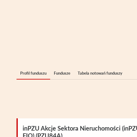
Profil funduszu
Fundusze
Tabela notowań funduszy
inPZU Akcje Sektora Nieruchomości (inP
FIO) (PZU84A)