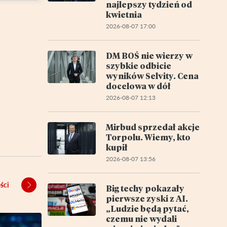
najlepszy tydzień od
kwietnia
2026-08-07 17:00
DM BOŚ nie wierzy w
szybkie odbicie
wyników Selvity. Cena
docelowa w dół
2026-08-07 12:13
Mirbud sprzedał akcje
Torpolu. Wiemy, kto
kupił
2026-08-07 13:56
ści
Big techy pokazały
pierwsze zyski z AI.
„Ludzie będą pytać,
czemu nie wydali