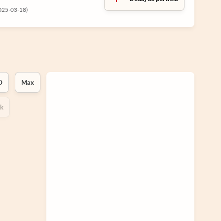
025-03-18)
D
Max
ok