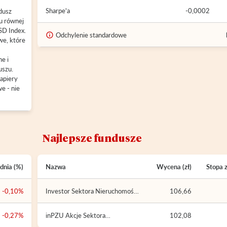
Sharpe'a
-0,0002
dusz
tu równej
SD Index.
Odchylenie standardowe
we, które
e i
uszu.
apiery
e - nie
Najlepsze fundusze
dnia (%)
Nazwa
Wycena (zł)
Stopa 
-0,10%
Investor Sektora Nieruchomości
106,66
(Investor SFIO)
-0,27%
inPZU Akcje Sektora
102,08
Nieruchomości O (inPZU FIO)