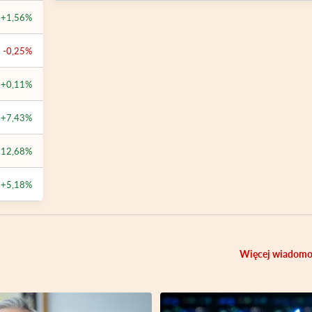
+1,56%
-0,25%
+0,11%
+7,43%
+12,68%
+5,18%
Więcej wiadomo