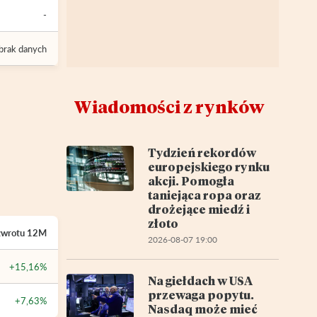
-
brak danych
Wiadomości z rynków
Tydzień rekordów
europejskiego rynku
akcji. Pomogła
taniejąca ropa oraz
drożejące miedź i
złoto
zwrotu
12M
2026-08-07 19:00
+15,16%
Na giełdach w USA
przewaga popytu.
+7,63%
Nasdaq może mieć