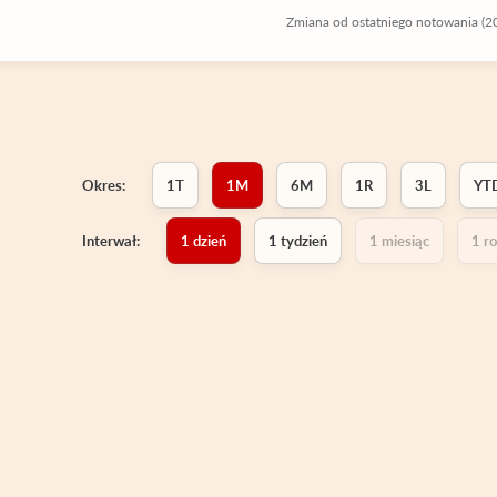
Zmiana od ostatniego notowania (2
Okres:
1T
1M
6M
1R
3L
YT
Interwał:
1 dzień
1 tydzień
1 miesiąc
1 r