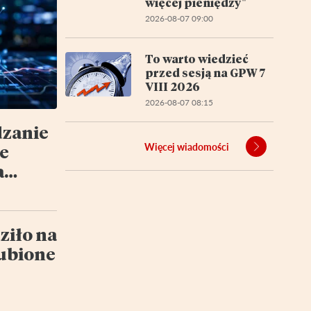
więcej pieniędzy"
2026-08-07 09:00
To warto wiedzieć
przed sesją na GPW 7
VIII 2026
2026-08-07 08:15
dzanie
Więcej wiadomości
e
a
y
tu
ziło na
lubione