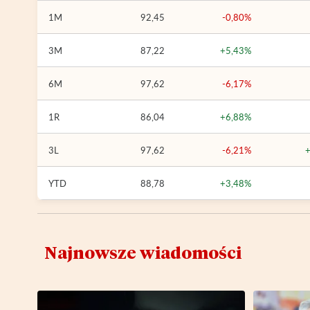
1M
92,45
-0,80%
3M
87,22
+5,43%
6M
97,62
-6,17%
1R
86,04
+6,88%
3L
97,62
-6,21%
YTD
88,78
+3,48%
Najnowsze wiadomości