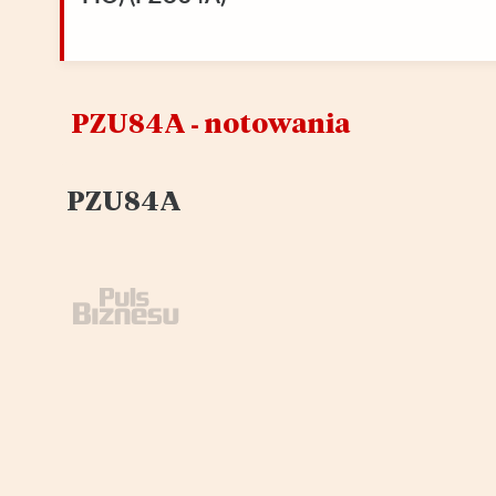
PZU84A ‑ notowania
PZU84A