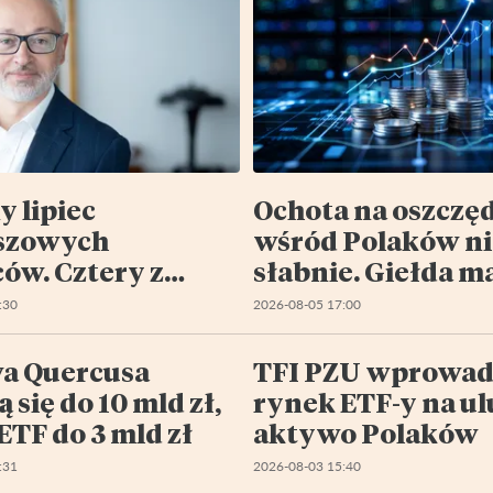
y lipiec
Ochota na oszczę
szowych
wśród Polaków ni
ów. Cztery z
słabnie. Giełda m
 portfeli pod
szansę na większ
:30
2026-08-05 17:00
ą
kawałek tego tor
a Quercusa
TFI PZU wprowad
ą się do 10 mld zł,
rynek ETF-y na u
ETF do 3 mld zł
aktywo Polaków
:31
2026-08-03 15:40