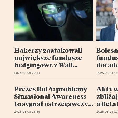
Hakerzy zaatakowali
Bolesn
największe fundusze
fundu
hedgingowe z Wall
doradc
Street. W Europie wzięli
pięciu
2026-08-05 20:14
2026-08-05 18
na cel Liechtenstein
kresk
Prezes BofA: problemy
Aktyw
Situational Awareness
zbliżaj
to sygnał ostrzegawczy
a Beta 
dla rynku
2026-08-05 16:34
2026-08-04 17