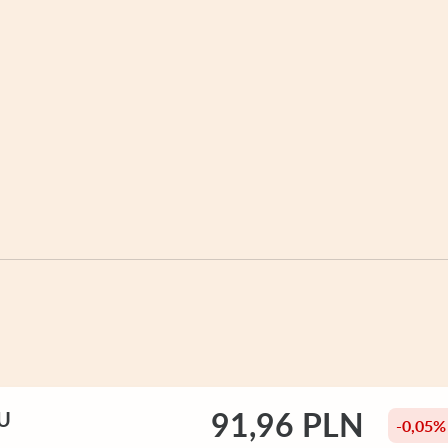
91,96 PLN
ZU
-0,05%